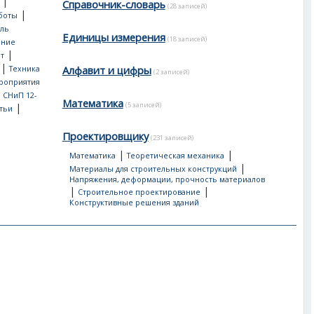
|
Справочник-словарь
(28 записей)
|
боты
ль
Единицы измерения
(18 записей)
ение
|
т
|
Алфавит и цифры
Техника
(2 записей)
роприятия
, СНиП 12-
Математика
(5 записей)
|
тьи
Проектировщику
(231 записей)
|
|
Математика
Теоретическая механика
|
Материалы для строительных конструкций
Напряжения, деформации, прочность материалов
|
|
Строительное проектирование
Конструктивные решения зданий