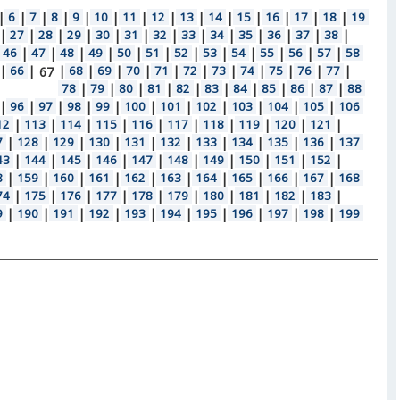
|
6
|
7
|
8
|
9
|
10
|
11
|
12
|
13
|
14
|
15
|
16
|
17
|
18
|
19
|
27
|
28
|
29
|
30
|
31
|
32
|
33
|
34
|
35
|
36
|
37
|
38
|
46
|
47
|
48
|
49
|
50
|
51
|
52
|
53
|
54
|
55
|
56
|
57
|
58
|
66
|
|
68
|
69
|
70
|
71
|
72
|
73
|
74
|
75
|
76
|
77
|
67
78
|
79
|
80
|
81
|
82
|
83
|
84
|
85
|
86
|
87
|
88
|
96
|
97
|
98
|
99
|
100
|
101
|
102
|
103
|
104
|
105
|
106
12
|
113
|
114
|
115
|
116
|
117
|
118
|
119
|
120
|
121
|
7
|
128
|
129
|
130
|
131
|
132
|
133
|
134
|
135
|
136
|
137
43
|
144
|
145
|
146
|
147
|
148
|
149
|
150
|
151
|
152
|
8
|
159
|
160
|
161
|
162
|
163
|
164
|
165
|
166
|
167
|
168
74
|
175
|
176
|
177
|
178
|
179
|
180
|
181
|
182
|
183
|
9
|
190
|
191
|
192
|
193
|
194
|
195
|
196
|
197
|
198
|
199