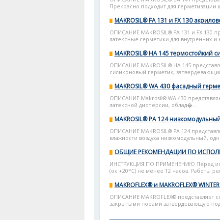
Прекрасно подходит для герметизации ш
MAKROSIL® FA 131 и FX 130 акрило
ОПИСАНИЕ MAKROSIL® FA 131 и FX 130 
латексные герметики для внутренних и 
MAKROSIL® HA 145 термостойкий с
ОПИСАНИЕ MAKROSIL® HA 145 представ
силиконовый герметик, затвердевающий 
MAKROSIL® WA 430 фасадный герме
ОПИСАНИЕ Makrosil® WA 430 представля
латексной дисперсии, облад�...
MAKROSIL® PA 124 низкомодульный
ОПИСАНИЕ MAKROSIL® PA 124 представл
влажности воздуха низкомодульный, од
ОБЩИЕ РЕКОМЕНДАЦИИ ПО ИСПОЛ
ИНСТРУКЦИЯ ПО ПРИМЕНЕНИЮ Перед исп
(ок.+20°С) не менее 12 часов. Работы р
MAKROFLEX® и MAKROFLEX® WINTE
ОПИСАНИЕ MAKROFLEX® представляет со
закрытыми порами затвердевающую под 