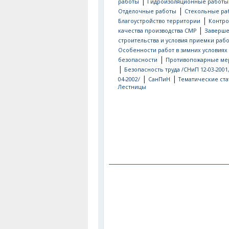
|
работы
Гидроизоляционные работы
|
Отделочные работы
Стекольные ра
|
Благоустройство территории
Контро
|
качества производства СМР
Заверш
строительства и условия приемки рабо
Особенности работ в зимних условиях
|
безопасности
Противопожарные ме
|
Безопасность труда /СНиП 12-03-2001
|
|
04-2002/
СанПиН
Тематические ста
Лестницы