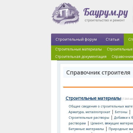
Строительный форум
Статьи
Сп
Строительные материалы
Строительные
Строительная документация
Справочник
Справочник строителя
Строительные материалы
(1344 з
Общие сведения о строительных мате
|
|
Арматура, металлопрокат
Бетоны
|
Строительные растворы
Добавки к 
|
растворам
Цемент, вяжущие матери
|
Битумные материалы
Природные ма