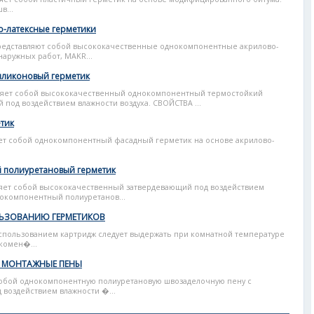
в...
во-латексные герметики
представляют собой высококачественные однокомпонентные акрилово-
наружных работ, MAKR...
иликоновый герметик
ляет собой высококачественный однокомпонентный термостойкий
под воздействием влажности воздуха. СВОЙСТВА ...
тик
ет собой однокомпонентный фасадный герметик на основе акрилово-
 полиуретановый герметик
яет собой высококачественный затвердевающий под воздействием
нокомпонентный полиуретанов...
ЬЗОВАНИЮ ГЕРМЕТИКОВ
ользованием картридж следует выдержать при комнатной температуре
екомен�...
R МОНТАЖНЫЕ ПЕНЫ
бой однокомпонентную полиуретановую швозаделочную пену с
воздействием влажности �...