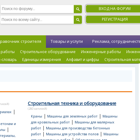
ВХОД НА ФОРУМ
РЕГИСТРАЦИЯ
равочник строителя
Товары и услуги
Реклама, сотрудничест
 работы
Строительное оборудование
Инженерные работы
Инжен
-словарь
Единицы измерения
Алфавит и цифры
Строительная мат
Строительная техника и оборудование
аписей)
(280 записей)
|
риалах
|
|
Краны
Машины для земляных работ
Машины
|
для кровельных работ
Машины для малярных
бетонам и
|
работ
Машины для производства бетонных
|
алы
|
|
работ
Машины для устройства полов
Машины
териалы,
|