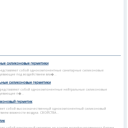
рные силиконовые герметики
представляют собой однокомпонентные санитарные силиконовые
девающие под воздействием вла�...
ьные силиконовые герметики
представляют собой однокомпонентные нейтральные силиконовые
девающие п�...
иконовый герметик
ляет собой высококачественный однокомпонентный силиконовый
вием влажности воздуха. СВОЙСТВА...
тик
яет собой пластичный герметик на основе модифицированного битума.