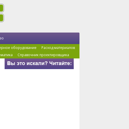
во
ерное оборудование
Расход материалов
ематика
Справочник проектировщика