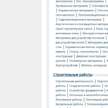
|
|
заполнители
Лес, пиломатериалы
|
Кровельные материалы
Стеновые м
|
|
Керамические материалы
Гипсок
|
гипсоволокно
Теплоизоляционные 
|
|
Гидроизоляционные материалы
Акустические и огнезащитные матери
|
Сухие строительные смеси
Клеи, ге
|
монтажные пены
Лакокрасочные м
|
Материалы для устройства потолков
|
для устройства полов
Материалы для
|
стен
Керамическая плитка, керамог
|
|
камень
Стекло, стеклопакеты
Око
|
конструкции
Дверные конструкции
|
|
крепёж
Полимерные материалы
Э
|
благоустройства
Мебель, интерьер
Строительные работы
(1153 записей
|
Строительная деятельность
Подгот
|
|
работы
Геодезические работы
Зе
|
|
работы
Устройство фундаментов
|
работы
Бетонные и железобетонны
|
Монтажные работы
Плотницкие раб
|
Кровельные работы
Теплоизоляци