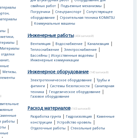
для штукатурных работ
Оборудование для
|
|
свайных работ
Подъемные механизмы
атериалы
|
|
Погрузчики
Спецтранспорт
Сопутствующее
артон,
|
оборудование
Строительная техника KOMATSU
материалы
|
Коммунальные машины
|
алы
Инженерные работы
(404 записей)
рметики,
|
атериалы
|
|
|
Вентиляция
Водоснабжение
Канализация
Материалы
|
|
Теплоснабжение
Электроснабжение
 отделки
|
Бассейны | Искусственные водоёмы
ранит,
Инженерные коммуникации
нные
|
Инженерное оборудование
Метизы,
(140 записей)
лементы
|
Электротехническое оборудование
Трубы и
|
|
фитинги
Системы безопасности
Санитарная
|
|
техника
Геодезическое оборудование
)
Газовое оборудование
овительные
Расход материалов
(143 записей)
мляные
|
|
Каменные
Разработка грунта
Гидроизоляция
Каменные
|
|
|
е работы
конструкции
Устройство кровель
|
|
оты
Отделочные работы
Стекольные работы
онные