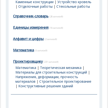
Каменные конструкции
|
Устройство кровель
|
Отделочные работы
|
Стекольные работы
Справочник-словарь
(28 записей)
Единицы измерения
(18 записей)
Алфавит и цифры
(2 записей)
Математика
(5 записей)
Проектировщику
(231 записей)
Математика
|
Теоретическая механика
|
Материалы для строительных конструкций
|
Напряжения, деформации, прочность
материалов
|
Строительное проектирование
|
Конструктивные решения зданий