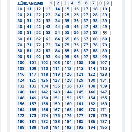
« Предыдущая
1
|
2
|
3
|
4
|
5
|
6
|
7
|
8
|
9
|
10
|
11
|
12
|
13
|
14
|
15
|
16
|
17
|
18
|
19
|
20
|
21
|
22
|
23
|
24
|
25
|
26
|
27
|
28
|
29
|
30
|
31
|
32
|
33
|
34
|
35
|
36
|
37
|
38
|
39
|
40
|
41
|
42
|
43
|
44
|
45
|
46
|
47
|
48
|
49
|
50
|
51
|
52
|
53
|
54
|
55
|
56
|
57
|
58
|
|
59
60
|
61
|
62
|
63
|
64
|
65
|
66
|
67
|
68
|
69
|
70
|
71
|
72
|
73
|
74
|
75
|
76
|
77
|
78
|
79
|
80
|
81
|
82
|
83
|
84
|
85
|
86
|
87
|
88
|
89
|
90
|
91
|
92
|
93
|
94
|
95
|
96
|
97
|
98
|
99
|
100
|
101
|
102
|
103
|
104
|
105
|
106
|
107
|
108
|
109
|
110
|
111
|
112
|
113
|
114
|
115
|
116
|
117
|
118
|
119
|
120
|
121
|
122
|
123
|
124
|
125
|
126
|
127
|
128
|
129
|
130
|
131
|
132
|
133
|
134
|
135
|
136
|
137
|
138
|
139
|
140
|
141
|
142
|
143
|
144
|
145
|
146
|
147
|
148
|
149
|
150
|
151
|
152
|
153
|
154
|
155
|
156
|
157
|
158
|
159
|
160
|
161
|
162
|
163
|
164
|
165
|
166
|
167
|
168
|
169
|
170
|
171
|
172
|
173
|
174
|
175
|
176
|
177
|
178
|
179
|
180
|
181
|
182
|
183
|
184
|
185
|
186
|
187
|
188
|
189
|
190
|
191
|
192
|
193
|
194
|
195
|