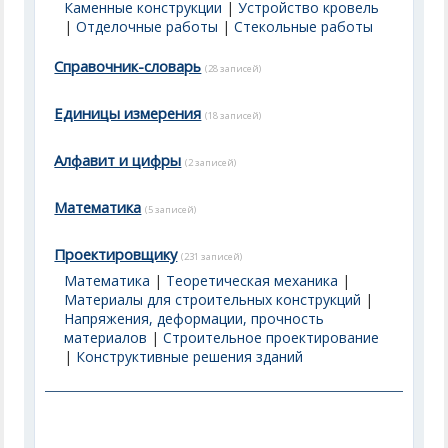
Каменные конструкции
|
Устройство кровель
|
Отделочные работы
|
Стекольные работы
Справочник-словарь
(28 записей)
Единицы измерения
(18 записей)
Алфавит и цифры
(2 записей)
Математика
(5 записей)
Проектировщику
(231 записей)
Математика
|
Теоретическая механика
|
Материалы для строительных конструкций
|
Напряжения, деформации, прочность
материалов
|
Строительное проектирование
|
Конструктивные решения зданий