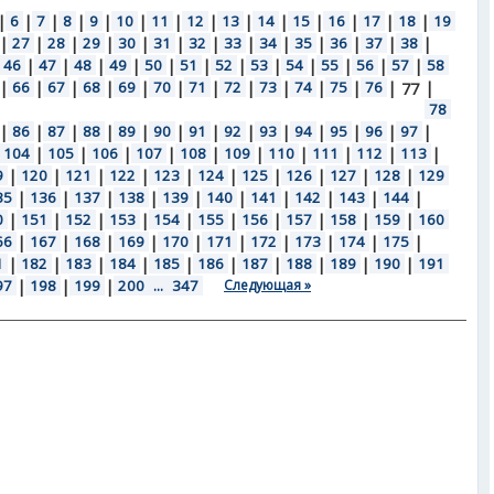
|
6
|
7
|
8
|
9
|
10
|
11
|
12
|
13
|
14
|
15
|
16
|
17
|
18
|
19
|
27
|
28
|
29
|
30
|
31
|
32
|
33
|
34
|
35
|
36
|
37
|
38
|
46
|
47
|
48
|
49
|
50
|
51
|
52
|
53
|
54
|
55
|
56
|
57
|
58
|
66
|
67
|
68
|
69
|
70
|
71
|
72
|
73
|
74
|
75
|
76
|
|
77
78
|
86
|
87
|
88
|
89
|
90
|
91
|
92
|
93
|
94
|
95
|
96
|
97
|
104
|
105
|
106
|
107
|
108
|
109
|
110
|
111
|
112
|
113
|
9
|
120
|
121
|
122
|
123
|
124
|
125
|
126
|
127
|
128
|
129
35
|
136
|
137
|
138
|
139
|
140
|
141
|
142
|
143
|
144
|
0
|
151
|
152
|
153
|
154
|
155
|
156
|
157
|
158
|
159
|
160
66
|
167
|
168
|
169
|
170
|
171
|
172
|
173
|
174
|
175
|
1
|
182
|
183
|
184
|
185
|
186
|
187
|
188
|
189
|
190
|
191
97
|
198
|
199
|
200
...
347
Следующая »