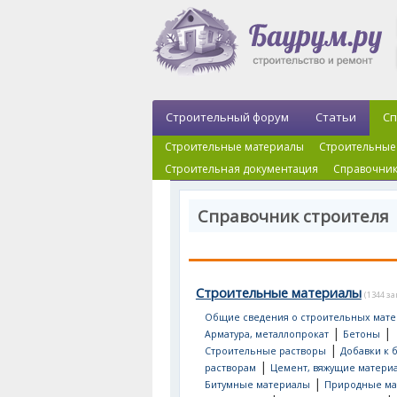
Строительный форум
Статьи
Сп
Строительные материалы
Строительные
Строительная документация
Справочник
Справочник строителя
Строительные материалы
(1344 з
Общие сведения о строительных мате
|
|
Арматура, металлопрокат
Бетоны
|
Строительные растворы
Добавки к 
|
растворам
Цемент, вяжущие матери
|
Битумные материалы
Природные ма