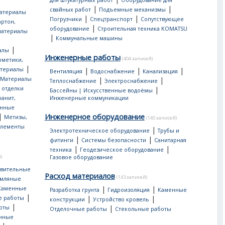
для штукатурных работ
Оборудование для
|
|
свайных работ
Подъемные механизмы
атериалы
|
|
Погрузчики
Спецтранспорт
Сопутствующее
артон,
|
оборудование
Строительная техника KOMATSU
материалы
|
Коммунальные машины
|
алы
Инженерные работы
(404 записей)
рметики,
|
атериалы
|
|
|
Вентиляция
Водоснабжение
Канализация
Материалы
|
|
Теплоснабжение
Электроснабжение
 отделки
|
Бассейны | Искусственные водоёмы
ранит,
Инженерные коммуникации
нные
|
Инженерное оборудование
Метизы,
(140 записей)
лементы
|
Электротехническое оборудование
Трубы и
|
|
фитинги
Системы безопасности
Санитарная
|
|
техника
Геодезическое оборудование
)
Газовое оборудование
овительные
Расход материалов
(143 записей)
мляные
|
|
Каменные
Разработка грунта
Гидроизоляция
Каменные
|
|
|
е работы
конструкции
Устройство кровель
|
|
оты
Отделочные работы
Стекольные работы
онные