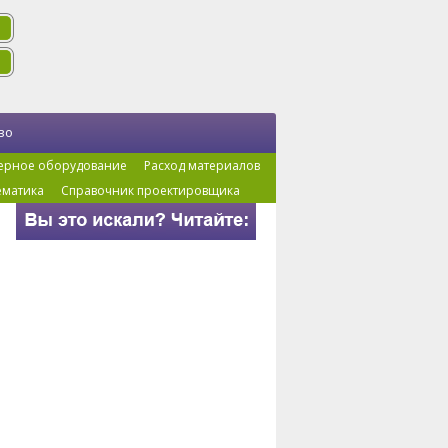
во
ерное оборудование
Расход материалов
ематика
Справочник проектировщика