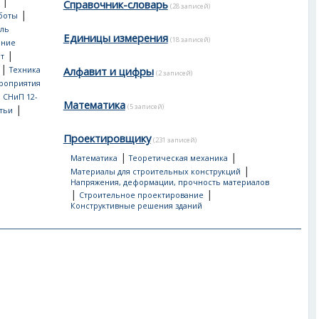
|
Справочник-словарь
(28 записей)
|
боты
ль
Единицы измерения
(18 записей)
ение
|
т
|
Алфавит и цифры
Техника
(2 записей)
роприятия
, СНиП 12-
Математика
(5 записей)
|
тьи
Проектировщику
(231 записей)
|
|
Математика
Теоретическая механика
|
Материалы для строительных конструкций
Напряжения, деформации, прочность материалов
|
|
Строительное проектирование
Конструктивные решения зданий