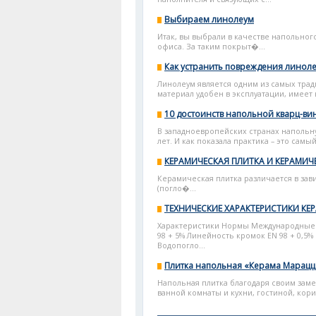
Выбираем линолеум
Итак, вы выбрали в качестве напольного
офиса. За таким покрыт�...
Как устранить повреждения линол
Линолеум является одним из самых тра
материал удобен в эксплуатации, имеет 
10 достоинств напольной кварц-ви
В западноевропейских странах напольн
лет. И как показала практика – это самы
КЕРАМИЧЕСКАЯ ПЛИТКА И КЕРАМИЧ
Керамическая плитка различается в зав
(погло�...
ТЕХНИЧЕСКИЕ ХАРАКТЕРИСТИКИ КЕ
Характеристики Нормы Международные с
98 + 5% Линейность кромок ЕN 98 + 0,5%
Водопогло...
Плитка напольная «Керама Марацц
Напольная плитка благодаря своим зам
ванной комнаты и кухни, гостиной, кори