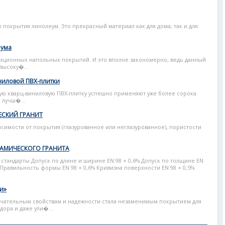
 покрытия линолеум. Это прекрасный материал как для дома, так и для
еума
диционных напольных покрытий. И это вполне закономерно, ведь данный
высоку�...
ниловой ПВХ-плитки
ую кварц-виниловую ПВХ-плитку успешно применяют уже более сорока
й лучш�...
ЕСКИЙ ГРАНИТ
исимости от покрытия (глазурованное или неглазурованное), пористости
РАМИЧЕСКОГО ГРАНИТА
тандарты Допуск по длине и ширине ЕN 98 + 0,6% Допуск по толщине ЕN
 Правильность формы ЕN 98 + 0,6% Кривизна поверхности ЕN 98 + 0,5%
и»
ечательным свойствам и надежности стала незаменимым покрытием для
дора и даже ули�...