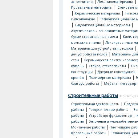
|
|
заполнители
Лес, пиломатериалы
|
Кровельные материалы
Стеновые м
|
|
Керамические материалы
Гипсок
|
гипсоволокно
Теплоизоляционные 
|
|
Гидроизоляционные материалы
Акустические и огнезащитные матери
|
Сухие строительные смеси
Клеи, ге
|
монтажные пены
Лакокрасочные м
|
Материалы для устройства потолков
|
для устройства полов
Материалы для
|
стен
Керамическая плитка, керамог
|
|
камень
Стекло, стеклопакеты
Око
|
конструкции
Дверные конструкции
|
|
крепёж
Полимерные материалы
Э
|
благоустройства
Мебель, интерьер
Строительные работы
(1153 записей
|
Строительная деятельность
Подгот
|
|
работы
Геодезические работы
Зе
|
|
работы
Устройство фундаментов
|
работы
Бетонные и железобетонны
|
Монтажные работы
Плотницкие раб
|
Кровельные работы
Теплоизоляци