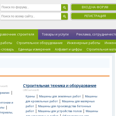
ВХОД НА ФОРУМ
РЕГИСТРАЦИЯ
равочник строителя
Товары и услуги
Реклама, сотрудничест
 работы
Строительное оборудование
Инженерные работы
Инжен
-словарь
Единицы измерения
Алфавит и цифры
Строительная мат
Строительная техника и оборудование
аписей)
(280 записей)
|
риалах
|
|
Краны
Машины для земляных работ
Машины
|
для кровельных работ
Машины для малярных
бетонам и
|
работ
Машины для производства бетонных
|
алы
|
|
работ
Машины для устройства полов
Машины
териалы,
|