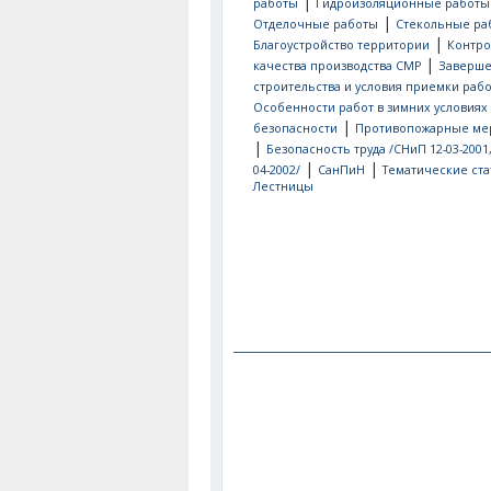
|
работы
Гидроизоляционные работы
|
Отделочные работы
Стекольные ра
|
Благоустройство территории
Контро
|
качества производства СМР
Заверш
строительства и условия приемки рабо
Особенности работ в зимних условиях
|
безопасности
Противопожарные ме
|
Безопасность труда /СНиП 12-03-2001
|
|
04-2002/
СанПиН
Тематические ста
Лестницы