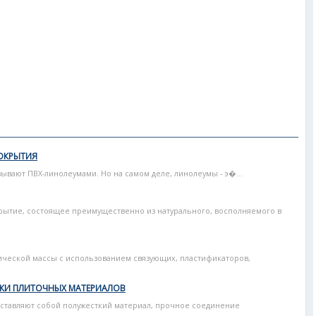
ОКРЫТИЯ
ывают ПВХ-линолеумами. Но на самом деле, линолеумы - э�...
рытие, состоящее преимущественно из натурального, восполняемого в
тической массы с использованием связующих, пластификаторов,
ИКИ ПЛИТОЧНЫХ МАТЕРИАЛОВ
тавляют собой полу­жесткий материал, прочное соединение