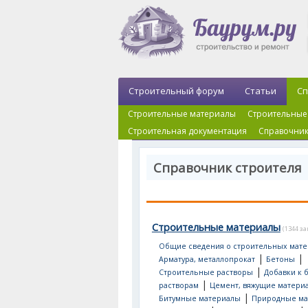
Строительный форум
Статьи
Сп
Строительные материалы
Строительные
Строительная документация
Справочник
Справочник строителя
Строительные материалы
(1344 з
Общие сведения о строительных мате
|
|
Арматура, металлопрокат
Бетоны
|
Строительные растворы
Добавки к 
|
растворам
Цемент, вяжущие матери
|
Битумные материалы
Природные ма