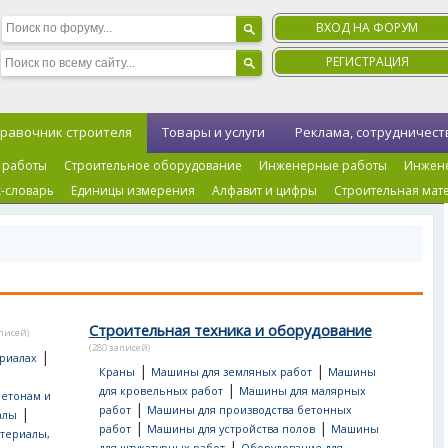
ВХОД НА ФОРУМ
РЕГИСТРАЦИЯ
равочник строителя
Товары и услуги
Реклама, сотрудничест
 работы
Строительное оборудование
Инженерные работы
Инжен
-словарь
Единицы измерения
Алфавит и цифры
Строительная мат
Строительная техника и оборудование
аписей)
(280 записей)
|
риалах
|
|
Краны
Машины для земляных работ
Машины
|
для кровельных работ
Машины для малярных
бетонам и
|
работ
Машины для производства бетонных
|
алы
|
|
работ
Машины для устройства полов
Машины
териалы,
|