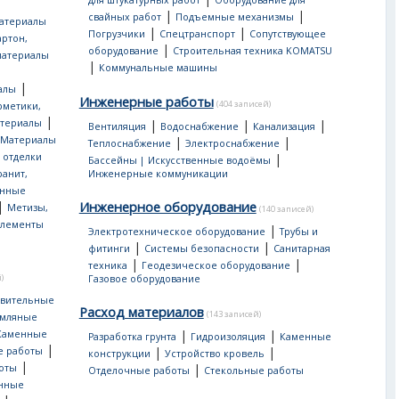
для штукатурных работ
Оборудование для
|
|
свайных работ
Подъемные механизмы
атериалы
|
|
Погрузчики
Спецтранспорт
Сопутствующее
артон,
|
оборудование
Строительная техника KOMATSU
материалы
|
Коммунальные машины
|
алы
Инженерные работы
(404 записей)
рметики,
|
атериалы
|
|
|
Вентиляция
Водоснабжение
Канализация
Материалы
|
|
Теплоснабжение
Электроснабжение
 отделки
|
Бассейны | Искусственные водоёмы
ранит,
Инженерные коммуникации
нные
|
Инженерное оборудование
Метизы,
(140 записей)
лементы
|
Электротехническое оборудование
Трубы и
|
|
фитинги
Системы безопасности
Санитарная
|
|
техника
Геодезическое оборудование
)
Газовое оборудование
овительные
Расход материалов
(143 записей)
мляные
|
|
Каменные
Разработка грунта
Гидроизоляция
Каменные
|
|
|
е работы
конструкции
Устройство кровель
|
|
оты
Отделочные работы
Стекольные работы
онные