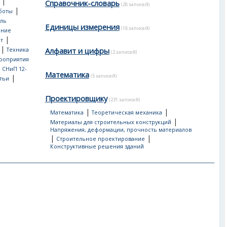
|
Справочник-словарь
(28 записей)
|
боты
ль
Единицы измерения
(18 записей)
ение
|
т
|
Алфавит и цифры
Техника
(2 записей)
роприятия
, СНиП 12-
Математика
(5 записей)
|
тьи
Проектировщику
(231 записей)
|
|
Математика
Теоретическая механика
|
Материалы для строительных конструкций
Напряжения, деформации, прочность материалов
|
|
Строительное проектирование
Конструктивные решения зданий