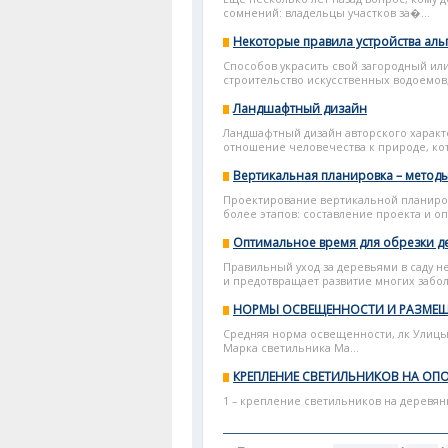
сомнений: владельцы участков за�...
Некоторые правила устройства ал
Способов украсить свой загородный или
строительство искусственных водоемов,
Ландшафтный дизайн
Ландшафтный дизайн авторского характ
отношение человечества к природе, кот
Вертикальная планировка – метод
Проектирование вертикальной планиров
более этапов: составление проекта и о
Оптимальное время для обрезки д
Правильный уход за деревьями в саду н
и предотвращает развитие многих заболе
НОРМЫ ОСВЕЩЕННОСТИ И РАЗМЕЩ
Средняя норма освещенности, лк Улицы
Марка светильника Ма...
КРЕПЛЕНИЕ СВЕТИЛЬНИКОВ НА ОП
1 – крепление светильников на деревя