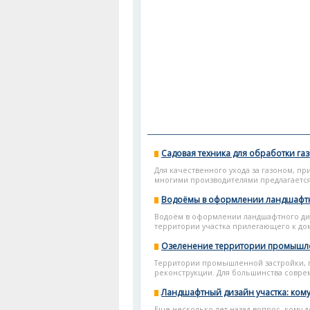
Садовая техника для обработки га
Для качественного ухода за газоном, п
многими производителями предлагается 
Водоёмы в оформлении ландшафтн
Водоём в оформлении ландшафтного диз
территории участка прилегающего к дому
Озеленение территории промышле
Территории промышленной застройки, п
реконструкции. Для большинства совр
Ландшафтный дизайн участка: кому
Еще несколько лет назад вопрос, кому 