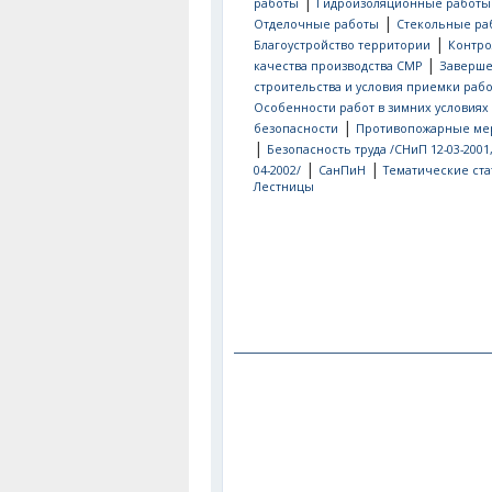
|
работы
Гидроизоляционные работы
|
Отделочные работы
Стекольные ра
|
Благоустройство территории
Контро
|
качества производства СМР
Заверш
строительства и условия приемки рабо
Особенности работ в зимних условиях
|
безопасности
Противопожарные ме
|
Безопасность труда /СНиП 12-03-2001
|
|
04-2002/
СанПиН
Тематические ста
Лестницы