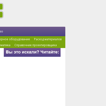
во
ерное оборудование
Расход материалов
ематика
Справочник проектировщика