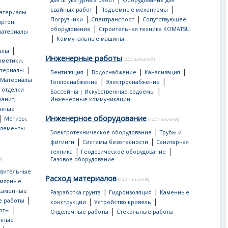
для штукатурных работ
Оборудование для
|
|
свайных работ
Подъемные механизмы
атериалы
|
|
Погрузчики
Спецтранспорт
Сопутствующее
артон,
|
оборудование
Строительная техника KOMATSU
материалы
|
Коммунальные машины
|
алы
Инженерные работы
(404 записей)
рметики,
|
атериалы
|
|
|
Вентиляция
Водоснабжение
Канализация
Материалы
|
|
Теплоснабжение
Электроснабжение
 отделки
|
Бассейны | Искусственные водоёмы
ранит,
Инженерные коммуникации
нные
|
Инженерное оборудование
Метизы,
(140 записей)
лементы
|
Электротехническое оборудование
Трубы и
|
|
фитинги
Системы безопасности
Санитарная
|
|
техника
Геодезическое оборудование
)
Газовое оборудование
овительные
Расход материалов
(143 записей)
мляные
|
|
Каменные
Разработка грунта
Гидроизоляция
Каменные
|
|
|
е работы
конструкции
Устройство кровель
|
|
оты
Отделочные работы
Стекольные работы
онные