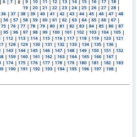
|
6
|
7
|
|
9
|
10
|
11
|
12
|
13
|
14
|
15
|
16
|
17
|
18
|
8
19
|
20
|
21
|
22
|
23
|
24
|
25
|
26
|
27
|
28
|
36
|
37
|
38
|
39
|
40
|
41
|
42
|
43
|
44
|
45
|
46
|
47
|
48
|
56
|
57
|
58
|
59
|
60
|
61
|
62
|
63
|
64
|
65
|
66
|
67
|
75
|
76
|
77
|
78
|
79
|
80
|
81
|
82
|
83
|
84
|
85
|
86
|
87
|
95
|
96
|
97
|
98
|
99
|
100
|
101
|
102
|
103
|
104
|
105
|
1
|
112
|
113
|
114
|
115
|
116
|
117
|
118
|
119
|
120
|
121
27
|
128
|
129
|
130
|
131
|
132
|
133
|
134
|
135
|
136
|
2
|
143
|
144
|
145
|
146
|
147
|
148
|
149
|
150
|
151
|
152
58
|
159
|
160
|
161
|
162
|
163
|
164
|
165
|
166
|
167
|
3
|
174
|
175
|
176
|
177
|
178
|
179
|
180
|
181
|
182
|
183
89
|
190
|
191
|
192
|
193
|
194
|
195
|
196
|
197
|
198
|