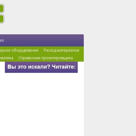
во
ерное оборудование
Расход материалов
ематика
Справочник проектировщика