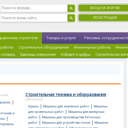
ВХОД НА ФОРУМ
РЕГИСТРАЦИЯ
равочник строителя
Товары и услуги
Реклама, сотрудничест
 работы
Строительное оборудование
Инженерные работы
Инжен
-словарь
Единицы измерения
Алфавит и цифры
Строительная мат
Строительная техника и оборудование
аписей)
(280 записей)
|
риалах
|
|
Краны
Машины для земляных работ
Машины
|
для кровельных работ
Машины для малярных
бетонам и
|
работ
Машины для производства бетонных
|
алы
|
|
работ
Машины для устройства полов
Машины
териалы,
|