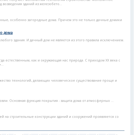
 возведения зданий из железобето...
нные, особенно загородные дома. Причем это не только дачные домики
го дома
любого здания. И дачный дом не является из этого правила исключением.
гда естественным, как и окружающая нас природа. С приходом XX века с
..
ожество технологий, делающих человеческое существование проще и
овли. Основная функция покрытия - защита дома от атмосферных ...
ей на строительные конструкции зданий и сооружений проявляется со