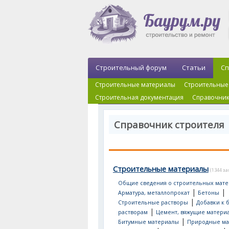
Строительный форум
Статьи
Сп
Строительные материалы
Строительные
Строительная документация
Справочник
Справочник строителя
Строительные материалы
(1344 з
Общие сведения о строительных мате
|
|
Арматура, металлопрокат
Бетоны
|
Строительные растворы
Добавки к 
|
растворам
Цемент, вяжущие матери
|
Битумные материалы
Природные ма