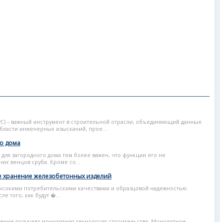
С) – важный инструмент в строительной отрасли, объединяющий данные
бласти инженерных изысканий, прое...
о дома
для загородного дома тем более важен, что функции его не
х венцов сруба. Кроме со...
е хранение железобетонных изделий
ысокими потребительскими качествами и образцовой надежностью.
е того, как будут �...
ение получает монолитная технология строительства. Монолитное