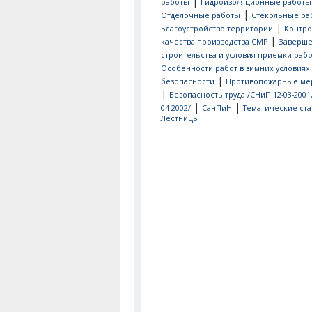
|
работы
Гидроизоляционные работы
|
Отделочные работы
Стекольные ра
|
Благоустройство территории
Контро
|
качества производства СМР
Заверш
строительства и условия приемки рабо
Особенности работ в зимних условиях
|
безопасности
Противопожарные ме
|
Безопасность труда /СНиП 12-03-2001
|
|
04-2002/
СанПиН
Тематические ста
Лестницы