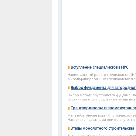
Вступление специалистов в НРС
Национальный реестр специалистов (НР
о квалифицированных специалистах в о
Выбор фундамента для загородног
Выбор метода обустройства фундамента 
ограничиваются продлением жизни нижни
Транспортировка и промежуточно
Железобетонные изделия отличаются в
Насколько надежными они останутся посл
Этапы монолитного строительства
В наше время все большее распростран