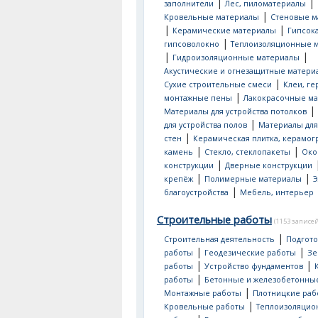
|
|
заполнители
Лес, пиломатериалы
|
Кровельные материалы
Стеновые м
|
|
Керамические материалы
Гипсок
|
гипсоволокно
Теплоизоляционные 
|
|
Гидроизоляционные материалы
Акустические и огнезащитные матери
|
Сухие строительные смеси
Клеи, ге
|
монтажные пены
Лакокрасочные м
|
Материалы для устройства потолков
|
для устройства полов
Материалы для
|
стен
Керамическая плитка, керамог
|
|
камень
Стекло, стеклопакеты
Око
|
конструкции
Дверные конструкции
|
|
крепёж
Полимерные материалы
Э
|
благоустройства
Мебель, интерьер
Строительные работы
(1153 записей
|
Строительная деятельность
Подгот
|
|
работы
Геодезические работы
Зе
|
|
работы
Устройство фундаментов
|
работы
Бетонные и железобетонны
|
Монтажные работы
Плотницкие раб
|
Кровельные работы
Теплоизоляци