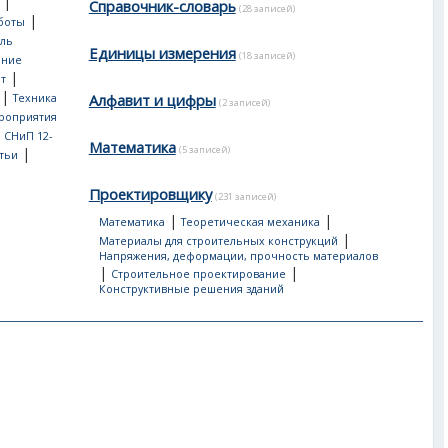
|
Справочник-словарь
(28 записей)
|
боты
ль
Единицы измерения
(18 записей)
ение
|
т
|
Алфавит и цифры
Техника
(2 записей)
роприятия
, СНиП 12-
Математика
(5 записей)
|
тьи
Проектировщику
(231 записей)
|
|
Математика
Теоретическая механика
|
Материалы для строительных конструкций
Напряжения, деформации, прочность материалов
|
|
Строительное проектирование
Конструктивные решения зданий