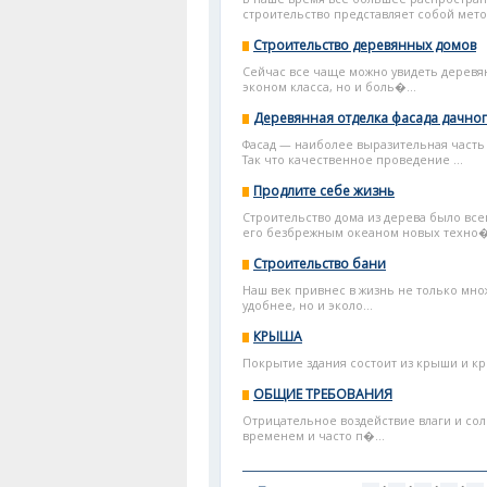
строительство представляет собой метод
Строительство деревянных домов
Сейчас все чаще можно увидеть деревя
эконом класса, но и боль�...
Деревянная отделка фасада дачно
Фасад — наиболее выразительная часть 
Так что качественное проведение ...
Продлите себе жизнь
Строительство дома из дерева было все
его безбрежным океаном новых техно�.
Строительство бани
Наш век привнес в жизнь не только мн
удобнее, но и эколо...
КРЫША
Покрытие здания состоит из крыши и кр
ОБЩИЕ ТРЕБОВАНИЯ
Отрицательное воздействие влаги и сол
временем и часто п�...