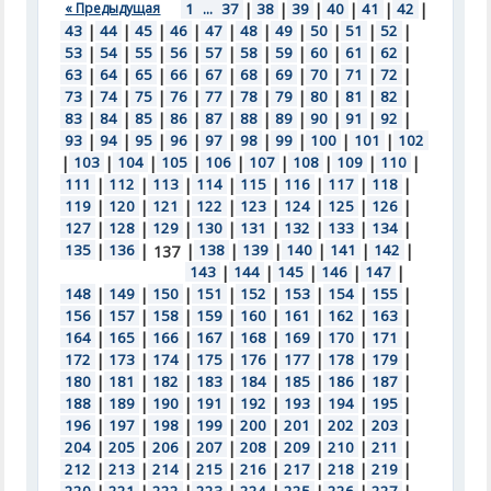
« Предыдущая
1
...
37
|
38
|
39
|
40
|
41
|
42
|
43
|
44
|
45
|
46
|
47
|
48
|
49
|
50
|
51
|
52
|
53
|
54
|
55
|
56
|
57
|
58
|
59
|
60
|
61
|
62
|
63
|
64
|
65
|
66
|
67
|
68
|
69
|
70
|
71
|
72
|
73
|
74
|
75
|
76
|
77
|
78
|
79
|
80
|
81
|
82
|
83
|
84
|
85
|
86
|
87
|
88
|
89
|
90
|
91
|
92
|
93
|
94
|
95
|
96
|
97
|
98
|
99
|
100
|
101
|
102
|
103
|
104
|
105
|
106
|
107
|
108
|
109
|
110
|
111
|
112
|
113
|
114
|
115
|
116
|
117
|
118
|
119
|
120
|
121
|
122
|
123
|
124
|
125
|
126
|
127
|
128
|
129
|
130
|
131
|
132
|
133
|
134
|
135
|
136
|
|
138
|
139
|
140
|
141
|
142
|
137
143
|
144
|
145
|
146
|
147
|
148
|
149
|
150
|
151
|
152
|
153
|
154
|
155
|
156
|
157
|
158
|
159
|
160
|
161
|
162
|
163
|
164
|
165
|
166
|
167
|
168
|
169
|
170
|
171
|
172
|
173
|
174
|
175
|
176
|
177
|
178
|
179
|
180
|
181
|
182
|
183
|
184
|
185
|
186
|
187
|
188
|
189
|
190
|
191
|
192
|
193
|
194
|
195
|
196
|
197
|
198
|
199
|
200
|
201
|
202
|
203
|
204
|
205
|
206
|
207
|
208
|
209
|
210
|
211
|
212
|
213
|
214
|
215
|
216
|
217
|
218
|
219
|