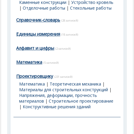
Каменные конструкции
|
Устройство кровель
|
Отделочные работы
|
Стекольные работы
Справочник-словарь
(28 записей)
Единицы измерения
(18 записей)
Алфавит и цифры
(2 записей)
Математика
(5 записей)
Проектировщику
(231 записей)
Математика
|
Теоретическая механика
|
Материалы для строительных конструкций
|
Напряжения, деформации, прочность
материалов
|
Строительное проектирование
|
Конструктивные решения зданий