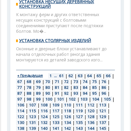
УСТАНОВКА НЕСУЩИХ ДЕРЕВЯННЫХ
КОНСТРУКЦИЙ
К монтажу ферм и других ответственных
несущих конструкций с болтовыми
соединениями приступают после подтяжки
болтов. Мо�...
УСТАНОВКА СТОЛЯРНЫХ ИЗДЕЛИЙ
Оконные и дверные блоки устанавливают до
начала отделочных работ (иногда здания
монтируются из деталей заводского изго...
« Предыдущая
1
...
61
|
62
|
63
|
64
|
65
|
66
|
67
|
68
|
69
|
70
|
71
|
72
|
73
|
74
|
75
|
76
|
77
|
78
|
79
|
80
|
81
|
82
|
83
|
84
|
85
|
86
|
87
|
88
|
89
|
90
|
91
|
92
|
93
|
94
|
95
|
96
|
97
|
98
|
99
|
100
|
101
|
102
|
103
|
104
|
105
|
106
|
107
|
108
|
109
|
110
|
111
|
112
|
113
|
114
|
115
|
116
|
117
|
118
|
119
|
120
|
121
|
122
|
123
|
124
|
125
|
126
|
127
|
128
|
129
|
130
|
131
|
132
|
133
|
134
|
135
|
136
|
137
|
138
|
139
|
140
|
141
|
142
|
143
|
144
|
145
|