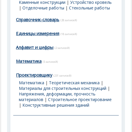
Каменные конструкции
|
Устройство кровель
|
Отделочные работы
|
Стекольные работы
Справочник-словарь
(28 записей)
Единицы измерения
(18 записей)
Алфавит и цифры
(2 записей)
Математика
(5 записей)
Проектировщику
(231 записей)
Математика
|
Теоретическая механика
|
Материалы для строительных конструкций
|
Напряжения, деформации, прочность
материалов
|
Строительное проектирование
|
Конструктивные решения зданий