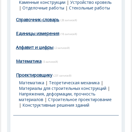
Каменные конструкции
|
Устройство кровель
|
Отделочные работы
|
Стекольные работы
Справочник-словарь
(28 записей)
Единицы измерения
(18 записей)
Алфавит и цифры
(2 записей)
Математика
(5 записей)
Проектировщику
(231 записей)
Математика
|
Теоретическая механика
|
Материалы для строительных конструкций
|
Напряжения, деформации, прочность
материалов
|
Строительное проектирование
|
Конструктивные решения зданий