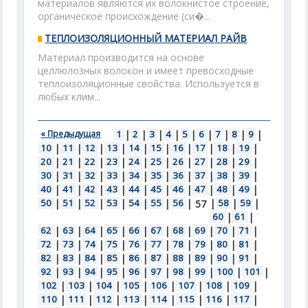
материалов являются их волокнистое строение,
органическое происхождение (си�...
ТЕПЛОИЗОЛЯЦИОННЫЙ МАТЕРИАЛ РАЙВ
Материал производится на основе
целлюлозных волокон и имеет превосходные
теплоизоляционные свойства. Используется в
любых клим...
« Предыдущая
1
|
2
|
3
|
4
|
5
|
6
|
7
|
8
|
9
|
10
|
11
|
12
|
13
|
14
|
15
|
16
|
17
|
18
|
19
|
20
|
21
|
22
|
23
|
24
|
25
|
26
|
27
|
28
|
29
|
30
|
31
|
32
|
33
|
34
|
35
|
36
|
37
|
38
|
39
|
40
|
41
|
42
|
43
|
44
|
45
|
46
|
47
|
48
|
49
|
50
|
51
|
52
|
53
|
54
|
55
|
56
|
|
58
|
59
|
57
60
|
61
|
62
|
63
|
64
|
65
|
66
|
67
|
68
|
69
|
70
|
71
|
72
|
73
|
74
|
75
|
76
|
77
|
78
|
79
|
80
|
81
|
82
|
83
|
84
|
85
|
86
|
87
|
88
|
89
|
90
|
91
|
92
|
93
|
94
|
95
|
96
|
97
|
98
|
99
|
100
|
101
|
102
|
103
|
104
|
105
|
106
|
107
|
108
|
109
|
110
|
111
|
112
|
113
|
114
|
115
|
116
|
117
|