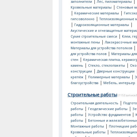
|
|
заполнители
Лес, пиломатериалы
|
Кровельные материалы
Стеновые м
|
|
Керамические материалы
Гипсок
|
гипсоволокно
Теплоизоляционные 
|
|
Гидроизоляционные материалы
Акустические и огнезащитные матери
|
Сухие строительные смеси
Клеи, ге
|
монтажные пены
Лакокрасочные м
|
Материалы для устройства потолков
|
для устройства полов
Материалы для
|
стен
Керамическая плитка, керамог
|
|
камень
Стекло, стеклопакеты
Око
|
конструкции
Дверные конструкции
|
|
крепёж
Полимерные материалы
Э
|
благоустройства
Мебель, интерьер
Строительные работы
(1153 записей
|
Строительная деятельность
Подгот
|
|
работы
Геодезические работы
Зе
|
|
работы
Устройство фундаментов
|
работы
Бетонные и железобетонны
|
Монтажные работы
Плотницкие раб
|
Кровельные работы
Теплоизоляци