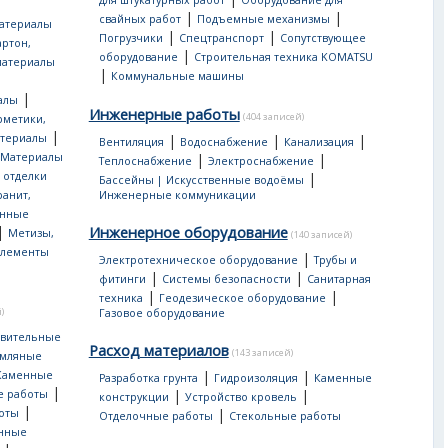
для штукатурных работ
Оборудование для
|
|
свайных работ
Подъемные механизмы
атериалы
|
|
Погрузчики
Спецтранспорт
Сопутствующее
артон,
|
оборудование
Строительная техника KOMATSU
материалы
|
Коммунальные машины
|
алы
Инженерные работы
(404 записей)
рметики,
|
атериалы
|
|
|
Вентиляция
Водоснабжение
Канализация
Материалы
|
|
Теплоснабжение
Электроснабжение
 отделки
|
Бассейны | Искусственные водоёмы
ранит,
Инженерные коммуникации
нные
|
Инженерное оборудование
Метизы,
(140 записей)
лементы
|
Электротехническое оборудование
Трубы и
|
|
фитинги
Системы безопасности
Санитарная
|
|
техника
Геодезическое оборудование
)
Газовое оборудование
овительные
Расход материалов
(143 записей)
мляные
|
|
Каменные
Разработка грунта
Гидроизоляция
Каменные
|
|
|
е работы
конструкции
Устройство кровель
|
|
оты
Отделочные работы
Стекольные работы
онные