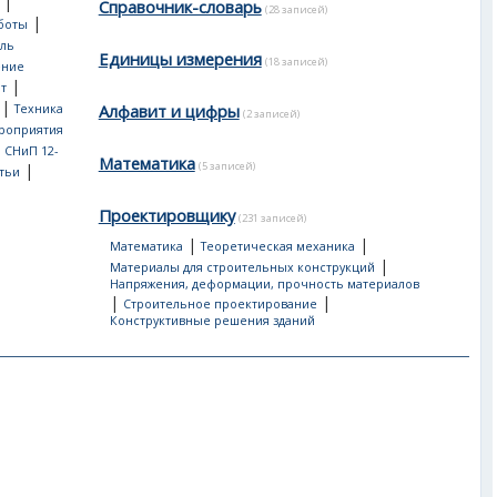
|
Справочник-словарь
(28 записей)
|
боты
ль
Единицы измерения
(18 записей)
ение
|
т
|
Алфавит и цифры
Техника
(2 записей)
роприятия
, СНиП 12-
Математика
(5 записей)
|
тьи
Проектировщику
(231 записей)
|
|
Математика
Теоретическая механика
|
Материалы для строительных конструкций
Напряжения, деформации, прочность материалов
|
|
Строительное проектирование
Конструктивные решения зданий