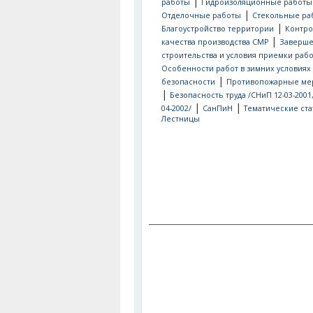
|
работы
Гидроизоляционные работы
|
Отделочные работы
Стекольные ра
|
Благоустройство территории
Контро
|
качества производства СМР
Заверш
строительства и условия приемки рабо
Особенности работ в зимних условиях
|
безопасности
Противопожарные ме
|
Безопасность труда /СНиП 12-03-2001
|
|
04-2002/
СанПиН
Тематические ста
Лестницы