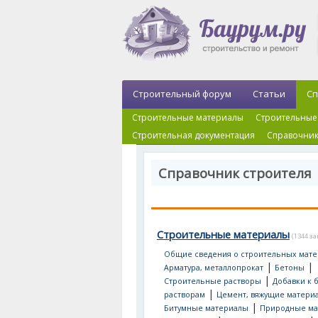
Строительный форум
Статьи
Сп
Строительные материалы
Строительные
Строительная документация
Справочник
Справочник строителя
Строительные материалы
(1344 з
Общие сведения о строительных мате
|
|
Арматура, металлопрокат
Бетоны
|
Строительные растворы
Добавки к 
|
растворам
Цемент, вяжущие матери
|
Битумные материалы
Природные ма