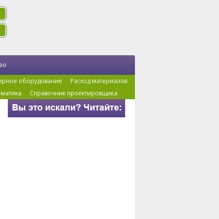
во
ерное оборудование
Расход материалов
ематика
Справочник проектировщика