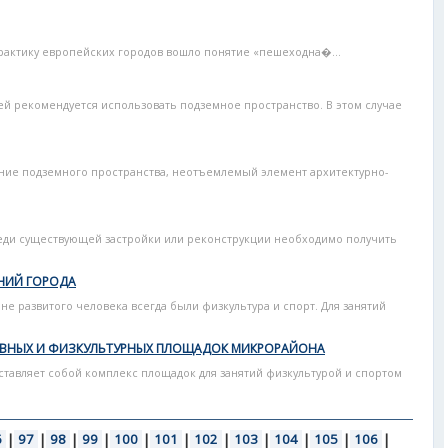
практику европейских городов вошло понятие «пешеходна�...
жей рекомендуется использовать подземное пространство. В этом случае
ание подземного пространства, неотъемлемый элемент архитектурно-
еди существующей застройки или реконструкции необходимо получить
НИЙ ГОРОДА
не развитого человека всегда были физкультура и спорт. Для занятий
ВНЫХ И ФИЗКУЛЬТУРНЫХ ПЛОЩАДОК МИКРОРАЙОНА
ставляет собой комплекс площадок для занятий физкультурой и спортом
6
|
97
|
98
|
99
|
100
|
101
|
102
|
103
|
104
|
105
|
106
|