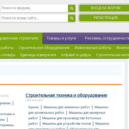
ВХОД НА ФОРУМ
РЕГИСТРАЦИЯ
равочник строителя
Товары и услуги
Реклама, сотрудничест
 работы
Строительное оборудование
Инженерные работы
Инжен
-словарь
Единицы измерения
Алфавит и цифры
Строительная мат
Строительная техника и оборудование
аписей)
(280 записей)
|
риалах
|
|
Краны
Машины для земляных работ
Машины
|
для кровельных работ
Машины для малярных
бетонам и
|
работ
Машины для производства бетонных
|
алы
|
|
работ
Машины для устройства полов
Машины
териалы,
|