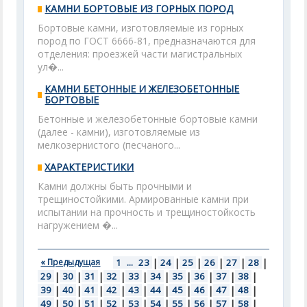
КАМНИ БОРТОВЫЕ ИЗ ГОРНЫХ ПОРОД
Бортовые камни, изготовляемые из горных
пород по ГОСТ 6666-81, предназначаются для
отделения: проезжей части магистральных
ул�...
КАМНИ БЕТОННЫЕ И ЖЕЛЕЗОБЕТОННЫЕ
БОРТОВЫЕ
Бетонные и железобетонные бортовые камни
(далее - камни), изготовляемые из
мелкозернистого (песчаного...
ХАРАКТЕРИСТИКИ
Камни должны быть прочными и
трещиностойкими. Армированные камни при
испытании на прочность и трещиностойкость
нагружением �...
« Предыдущая
1
...
23
|
24
|
25
|
26
|
27
|
28
|
29
|
30
|
31
|
32
|
33
|
34
|
35
|
36
|
37
|
38
|
39
|
40
|
41
|
42
|
43
|
44
|
45
|
46
|
47
|
48
|
49
|
50
|
51
|
52
|
53
|
54
|
55
|
56
|
57
|
58
|