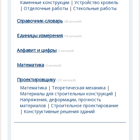
Каменные конструкции
|
Устройство кровель
|
Отделочные работы
|
Стекольные работы
Справочник-словарь
(28 записей)
Единицы измерения
(18 записей)
Алфавит и цифры
(2 записей)
Математика
(5 записей)
Проектировщику
(231 записей)
Математика
|
Теоретическая механика
|
Материалы для строительных конструкций
|
Напряжения, деформации, прочность
материалов
|
Строительное проектирование
|
Конструктивные решения зданий