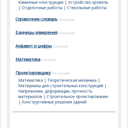
Каменные конструкции
|
Устройство кровель
|
Отделочные работы
|
Стекольные работы
Справочник-словарь
(28 записей)
Единицы измерения
(18 записей)
Алфавит и цифры
(2 записей)
Математика
(5 записей)
Проектировщику
(231 записей)
Математика
|
Теоретическая механика
|
Материалы для строительных конструкций
|
Напряжения, деформации, прочность
материалов
|
Строительное проектирование
|
Конструктивные решения зданий