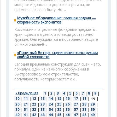
мощные и довольно дорогие агрегаты, не
применявшиеся в быту. Но ...
Музейное оборудование: главная задача —
сохранность экспонатов
Коллекции и отдельные фондовые предметы,
хранящиеся в музеях, это вещи достаточно
хрупкие. Они нуждаются в постоянной защите
от многочисле�...
«Попутный Ветер»: сценические конструкции
любой сложности
Сегодня временные конструкции для сцен – это,
пожалуй, одни из немногих сооружений в
быстровозводимом строительстве,
популярность которых растет с к...
« Предыдущая
1
|
2
|
3
|
4
|
5
|
6
|
7
|
8
|
9
|
10
|
11
|
12
|
13
|
14
|
15
|
16
|
17
|
18
|
|
19
20
|
21
|
22
|
23
|
24
|
25
|
26
|
27
|
28
|
29
|
30
|
31
|
32
|
33
|
34
|
35
|
36
|
37
|
38
|
39
|
40
|
41
|
42
|
43
|
44
|
45
|
46
|
47
|
48
|
49
|