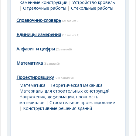
Каменные конструкции
|
Устройство кровель
|
Отделочные работы
|
Стекольные работы
Справочник-словарь
(28 записей)
Единицы измерения
(18 записей)
Алфавит и цифры
(2 записей)
Математика
(5 записей)
Проектировщику
(231 записей)
Математика
|
Теоретическая механика
|
Материалы для строительных конструкций
|
Напряжения, деформации, прочность
материалов
|
Строительное проектирование
|
Конструктивные решения зданий