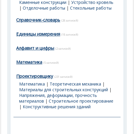
Каменные конструкции
|
Устройство кровель
|
Отделочные работы
|
Стекольные работы
Справочник-словарь
(28 записей)
Единицы измерения
(18 записей)
Алфавит и цифры
(2 записей)
Математика
(5 записей)
Проектировщику
(231 записей)
Математика
|
Теоретическая механика
|
Материалы для строительных конструкций
|
Напряжения, деформации, прочность
материалов
|
Строительное проектирование
|
Конструктивные решения зданий