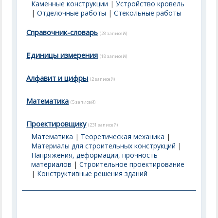
Каменные конструкции
|
Устройство кровель
|
Отделочные работы
|
Стекольные работы
Справочник-словарь
(28 записей)
Единицы измерения
(18 записей)
Алфавит и цифры
(2 записей)
Математика
(5 записей)
Проектировщику
(231 записей)
Математика
|
Теоретическая механика
|
Материалы для строительных конструкций
|
Напряжения, деформации, прочность
материалов
|
Строительное проектирование
|
Конструктивные решения зданий