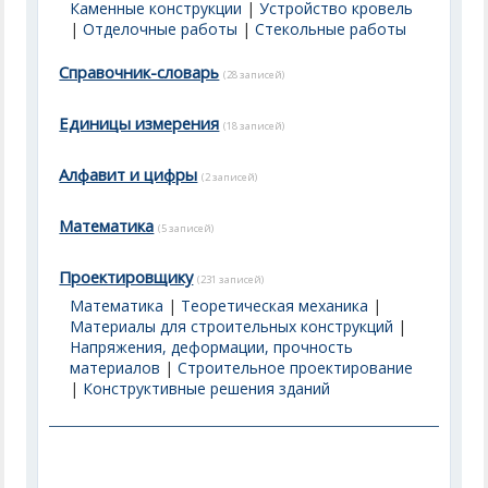
Каменные конструкции
|
Устройство кровель
|
Отделочные работы
|
Стекольные работы
Справочник-словарь
(28 записей)
Единицы измерения
(18 записей)
Алфавит и цифры
(2 записей)
Математика
(5 записей)
Проектировщику
(231 записей)
Математика
|
Теоретическая механика
|
Материалы для строительных конструкций
|
Напряжения, деформации, прочность
материалов
|
Строительное проектирование
|
Конструктивные решения зданий