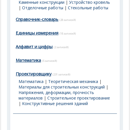
Каменные конструкции
|
Устройство кровель
|
Отделочные работы
|
Стекольные работы
Справочник-словарь
(28 записей)
Единицы измерения
(18 записей)
Алфавит и цифры
(2 записей)
Математика
(5 записей)
Проектировщику
(231 записей)
Математика
|
Теоретическая механика
|
Материалы для строительных конструкций
|
Напряжения, деформации, прочность
материалов
|
Строительное проектирование
|
Конструктивные решения зданий