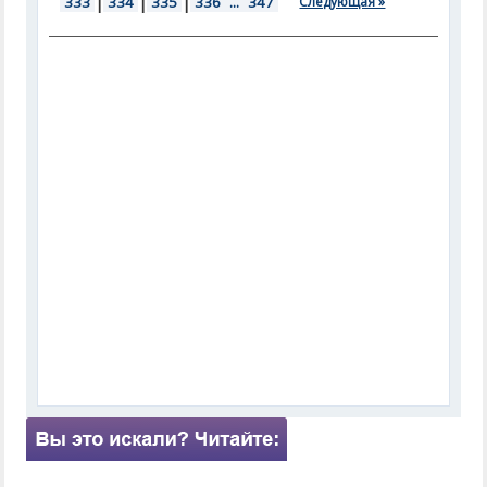
333
|
334
|
335
|
336
...
347
Следующая »