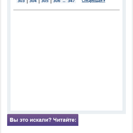
303
|
304
|
305
|
306
...
347
Следующая »