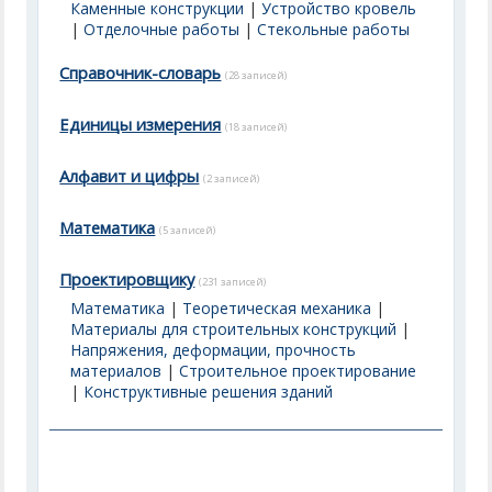
Каменные конструкции
|
Устройство кровель
|
Отделочные работы
|
Стекольные работы
Справочник-словарь
(28 записей)
Единицы измерения
(18 записей)
Алфавит и цифры
(2 записей)
Математика
(5 записей)
Проектировщику
(231 записей)
Математика
|
Теоретическая механика
|
Материалы для строительных конструкций
|
Напряжения, деформации, прочность
материалов
|
Строительное проектирование
|
Конструктивные решения зданий