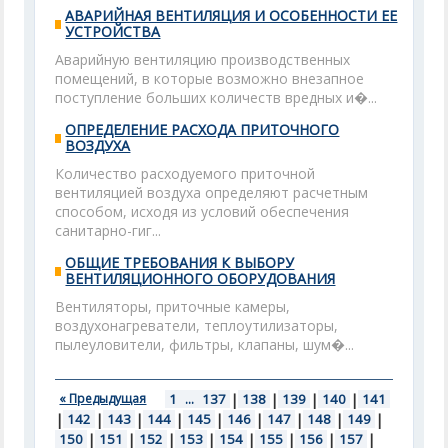
АВАРИЙНАЯ ВЕНТИЛЯЦИЯ И ОСОБЕННОСТИ ЕЕ
УСТРОЙСТВА
Аварийную вентиляцию производственных
помещений, в которые возможно внезапное
поступление больших количеств вредных и�...
ОПРЕДЕЛЕНИЕ РАСХОДА ПРИТОЧНОГО
ВОЗДУХА
Количество расходуемого приточной
вентиляцией воздуха определяют расчетным
способом, исходя из условий обеспечения
санитарно-гиг...
ОБЩИЕ ТРЕБОВАНИЯ К ВЫБОРУ
ВЕНТИЛЯЦИОННОГО ОБОРУДОВАНИЯ
Вентиляторы, приточные камеры,
воздухонагреватели, теплоутилизаторы,
пылеуловители, фильтры, клапаны, шум�...
« Предыдущая
1
...
137
|
138
|
139
|
140
|
141
|
142
|
143
|
144
|
145
|
146
|
147
|
148
|
149
|
150
|
151
|
152
|
153
|
154
|
155
|
156
|
157
|