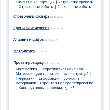
Каменные конструкции
|
Устройство кровель
|
Отделочные работы
|
Стекольные работы
Справочник-словарь
(28 записей)
Единицы измерения
(18 записей)
Алфавит и цифры
(2 записей)
Математика
(5 записей)
Проектировщику
(231 записей)
Математика
|
Теоретическая механика
|
Материалы для строительных конструкций
|
Напряжения, деформации, прочность
материалов
|
Строительное проектирование
|
Конструктивные решения зданий