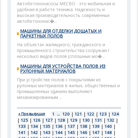
Автобетононасосы МЕСВО - это мобильная и
удобная в работе техника. Надежность и
высокая производительность современных
автобетононас�...
МАШИНЫ ДЛЯ ОТДЕЛКИ ДОЩАТЫХ И
ПАРКЕТНЫХ ПОЛОВ
На объектах жилищного, гражданского и
промышленного строительства сооружают
несколько видов полов (сплошные мо�...
МАШИНЫ ДЛЯ УСТРОЙСТВА ПОЛОВ ИЗ
РУЛОННЫХ МАТЕРИАЛОВ
При устройстве полов с покрытиями из
рулонных материалов в жилых, общественных и
промышленных зданиях выполняют
механизированным ...
« Предыдущая
1
...
120
|
121
|
122
|
123
|
124
|
125
|
126
|
127
|
128
|
129
|
130
|
131
|
132
|
133
|
134
|
135
|
136
|
137
|
138
|
139
|
140
|
141
|
142
|
143
|
144
|
145
|
146
|
147
|
148
|