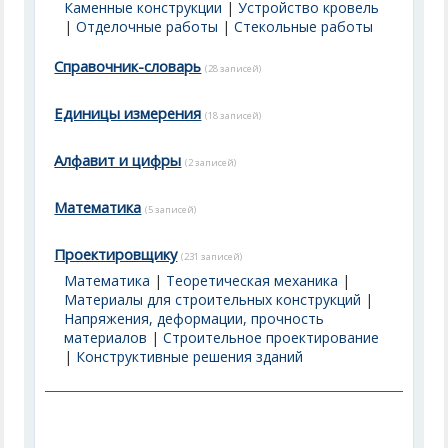
Каменные конструкции
|
Устройство кровель
|
Отделочные работы
|
Стекольные работы
Справочник-словарь
(28 записей)
Единицы измерения
(18 записей)
Алфавит и цифры
(2 записей)
Математика
(5 записей)
Проектировщику
(231 записей)
Математика
|
Теоретическая механика
|
Материалы для строительных конструкций
|
Напряжения, деформации, прочность
материалов
|
Строительное проектирование
|
Конструктивные решения зданий