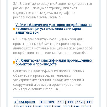
5.1. В санитарно-защитной зоне не допускается
размещать: жилую застройку, включая
отдельные жилые дома, ландшафтно-
рекреационные зоны, зоны о...
VI. Учет физических факторов воздействия на
население при установлении санитарно-
защитных зон
6.1. Размеры санитарно-защитных зон для
промышленных объектов и производств,
являющихся источниками физических факторов
воздействия на население, устанавливаю�...
VII. Санитарная классификация промышленных
объектов и производств
Санитарная классификация промышленных
объектов и производств тепловых
электрических станций, складских зданий и
сооружений и размеры ориентировочных
санитарно-защитных зон �...
« Предыдущая
1
...
109
|
110
|
111
|
112
|
113
|
114
|
115
|
116
|
117
|
118
|
119
|
120
|
121
|