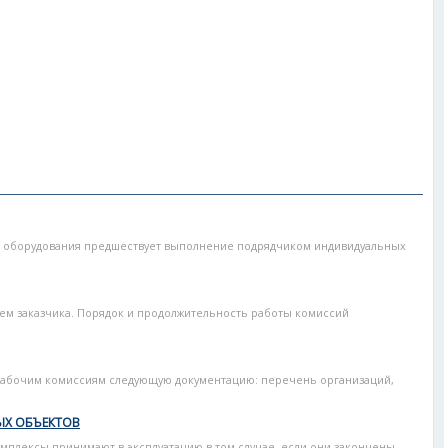
 оборудования предшествует выполнение подрядчиком индивидуальных
м заказчика. Порядок и продолжительность работы комиссий
.
рабочим комиссиям следующую документацию: перечень организаций,
ЫХ ОБЪЕКТОВ
плексы принимают в эксплуатацию в том случае, если они закончены