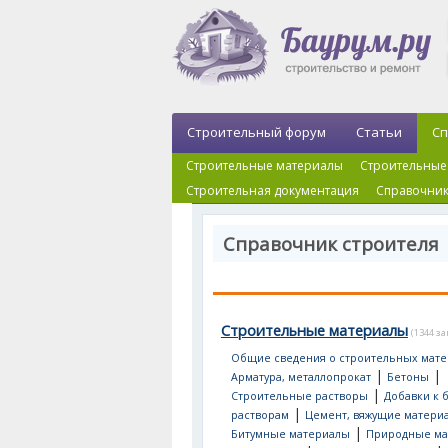
Строительный форум
Статьи
Сп
Строительные материалы
Строительные
Строительная документация
Справочник
Справочник строителя
Строительные материалы
(1344 з
Общие сведения о строительных мате
|
|
Арматура, металлопрокат
Бетоны
|
Строительные растворы
Добавки к 
|
растворам
Цемент, вяжущие матери
|
Битумные материалы
Природные ма