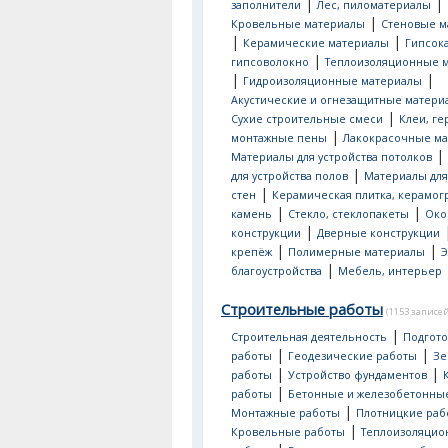
|
|
заполнители
Лес, пиломатериалы
|
Кровельные материалы
Стеновые м
|
|
Керамические материалы
Гипсок
|
гипсоволокно
Теплоизоляционные 
|
|
Гидроизоляционные материалы
Акустические и огнезащитные матери
|
Сухие строительные смеси
Клеи, ге
|
монтажные пены
Лакокрасочные м
|
Материалы для устройства потолков
|
для устройства полов
Материалы для
|
стен
Керамическая плитка, керамог
|
|
камень
Стекло, стеклопакеты
Око
|
конструкции
Дверные конструкции
|
|
крепёж
Полимерные материалы
Э
|
благоустройства
Мебель, интерьер
Строительные работы
(1153 записей
|
Строительная деятельность
Подгот
|
|
работы
Геодезические работы
Зе
|
|
работы
Устройство фундаментов
|
работы
Бетонные и железобетонны
|
Монтажные работы
Плотницкие раб
|
Кровельные работы
Теплоизоляци