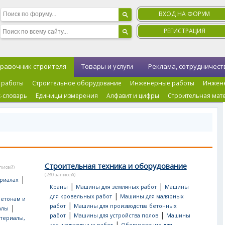
ВХОД НА ФОРУМ
РЕГИСТРАЦИЯ
равочник строителя
Товары и услуги
Реклама, сотрудничест
 работы
Строительное оборудование
Инженерные работы
Инжен
-словарь
Единицы измерения
Алфавит и цифры
Строительная мат
Строительная техника и оборудование
аписей)
(280 записей)
|
риалах
|
|
Краны
Машины для земляных работ
Машины
|
для кровельных работ
Машины для малярных
бетонам и
|
работ
Машины для производства бетонных
|
алы
|
|
работ
Машины для устройства полов
Машины
териалы,
|