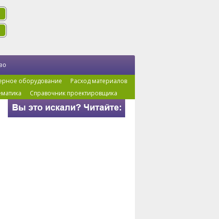
во
ерное оборудование
Расход материалов
ематика
Справочник проектировщика