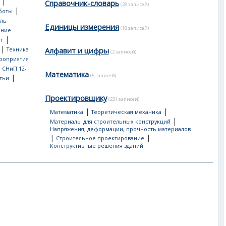
|
Справочник-словарь
(28 записей)
|
боты
ль
Единицы измерения
(18 записей)
ение
|
т
|
Алфавит и цифры
Техника
(2 записей)
роприятия
, СНиП 12-
Математика
(5 записей)
|
тьи
Проектировщику
(231 записей)
|
|
Математика
Теоретическая механика
|
Материалы для строительных конструкций
Напряжения, деформации, прочность материалов
|
|
Строительное проектирование
Конструктивные решения зданий