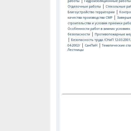
|
работы
Гидроизоляционные работы
|
Отделочные работы
Стекольные ра
|
Благоустройство территории
Контро
|
качества производства СМР
Заверш
строительства и условия приемки рабо
Особенности работ в зимних условиях
|
безопасности
Противопожарные ме
|
Безопасность труда /СНиП 12-03-2001
|
|
04-2002/
СанПиН
Тематические ста
Лестницы