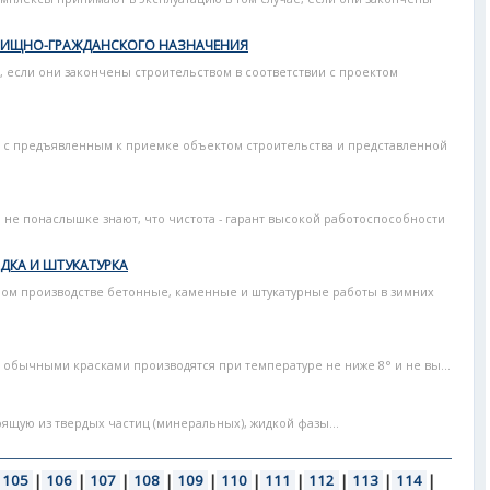
ЛИЩНО-ГРАЖДАНСКОГО НАЗНАЧЕНИЯ
 если они закончены строительством в соответствии с проектом
с предъявленным к приемке объектом строительства и представленной
не понаслышке знают, что чистота - гарант высокой работоспособности
ДКА И ШТУКАТУРКА
ном производстве бетонные, каменные и штукатурные работы в зимних
бычными красками производятся при температуре не ниже 8° и не вы...
оящую из твердых частиц (минеральных), жидкой фазы...
105
|
106
|
107
|
108
|
109
|
110
|
111
|
112
|
113
|
114
|