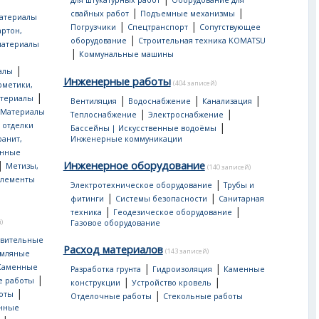
для штукатурных работ
Оборудование для
|
|
свайных работ
Подъемные механизмы
атериалы
|
|
Погрузчики
Спецтранспорт
Сопутствующее
артон,
|
оборудование
Строительная техника KOMATSU
материалы
|
Коммунальные машины
|
алы
Инженерные работы
(404 записей)
рметики,
|
атериалы
|
|
|
Вентиляция
Водоснабжение
Канализация
Материалы
|
|
Теплоснабжение
Электроснабжение
 отделки
|
Бассейны | Искусственные водоёмы
ранит,
Инженерные коммуникации
нные
|
Инженерное оборудование
Метизы,
(140 записей)
лементы
|
Электротехническое оборудование
Трубы и
|
|
фитинги
Системы безопасности
Санитарная
|
|
техника
Геодезическое оборудование
)
Газовое оборудование
овительные
Расход материалов
(143 записей)
мляные
|
|
Каменные
Разработка грунта
Гидроизоляция
Каменные
|
|
|
е работы
конструкции
Устройство кровель
|
|
оты
Отделочные работы
Стекольные работы
онные