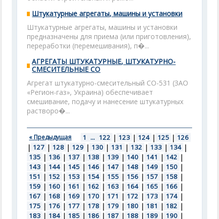
Штукатурные агрегаты, машины и установки
Штукатурные агрегаты, машины и установки
предназначены для приема (или приготовления),
переработки (перемешивания), п�...
АГРЕГАТЫ ШТУКАТУРНЫЕ, ШТУКАТУРНО-
СМЕСИТЕЛЬНЫЕ СО
Агрегат штукатурно-смесительный СО-531 (ЗАО
«Регион-газ», Украина) обеспечивает
смешивание, подачу и нанесение штукатурных
растворо�...
« Предыдущая
1
...
122
|
123
|
124
|
125
|
126
|
127
|
128
|
129
|
130
|
131
|
132
|
133
|
134
|
135
|
136
|
137
|
138
|
139
|
140
|
141
|
142
|
143
|
144
|
145
|
146
|
147
|
148
|
149
|
150
|
151
|
152
|
153
|
154
|
155
|
156
|
157
|
158
|
159
|
160
|
161
|
162
|
163
|
164
|
165
|
166
|
167
|
168
|
169
|
170
|
171
|
172
|
173
|
174
|
175
|
176
|
177
|
178
|
179
|
180
|
181
|
182
|
183
|
184
|
185
|
186
|
187
|
188
|
189
|
190
|