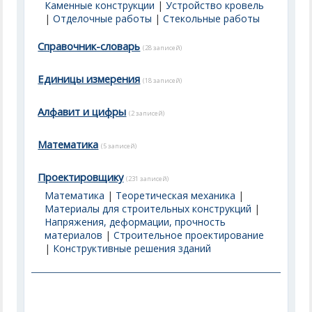
Каменные конструкции
|
Устройство кровель
|
Отделочные работы
|
Стекольные работы
Справочник-словарь
(28 записей)
Единицы измерения
(18 записей)
Алфавит и цифры
(2 записей)
Математика
(5 записей)
Проектировщику
(231 записей)
Математика
|
Теоретическая механика
|
Материалы для строительных конструкций
|
Напряжения, деформации, прочность
материалов
|
Строительное проектирование
|
Конструктивные решения зданий