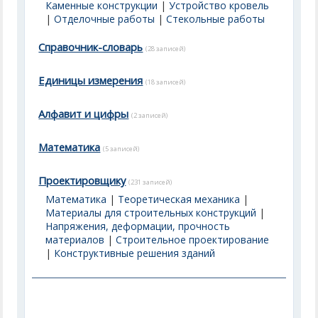
Каменные конструкции
|
Устройство кровель
|
Отделочные работы
|
Стекольные работы
Справочник-словарь
(28 записей)
Единицы измерения
(18 записей)
Алфавит и цифры
(2 записей)
Математика
(5 записей)
Проектировщику
(231 записей)
Математика
|
Теоретическая механика
|
Материалы для строительных конструкций
|
Напряжения, деформации, прочность
материалов
|
Строительное проектирование
|
Конструктивные решения зданий