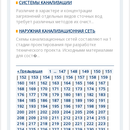
СИСТЕМЫ КАНАЛИЗАЦИИ
Различие в характере и концентрации
загрязнений отдельных видов сточных вод
требует различных методов их очист...
НАРУЖНАЯ КАНАЛИЗАЦИОННАЯ СЕТЬ
Схемы канализационных сетей составляют на 1
стадии проектирования при разработке
технического проекта. Исходными материалами
для сост�...
« Предыдущая
1
...
147
|
148
|
149
|
150
|
151
|
152
|
153
|
154
|
155
|
156
|
157
|
158
|
159
|
160
|
161
|
162
|
163
|
164
|
165
|
166
|
167
|
168
|
169
|
170
|
171
|
172
|
173
|
174
|
175
|
176
|
177
|
178
|
179
|
180
|
181
|
182
|
183
|
184
|
185
|
186
|
187
|
188
|
189
|
190
|
191
|
192
|
193
|
194
|
195
|
196
|
197
|
198
|
199
|
200
|
201
|
202
|
203
|
204
|
205
|
206
|
207
|
208
|
209
|
210
|
211
|
212
|
213
|
214
|
215
|
216
|
217
|
218
|
219
|
220
|
221
|
222
|
223
|
224
|
225
|
226
|
227
|
228
|
229
|
230
|
231
|