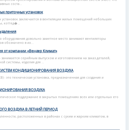
авных соста...
ых приточных установок
 установок заключается в вентиляции жилых помещений небольших
, коттед�...
оудаления
о оборудования довольно заметное место занимают вентиляторы
в обозначено в их...
я от компании «Вендер Климат»
 занимается серийным выпуском и изготовлением на заказ деталей,
й системы, изделия для ...
 СИСТЕМ КОНДИЦИОНИРОВАНИЯ ВОЗДУХА
) - это техническая установка, предназначенная для создания и
ЦИОНИРОВАНИЯ ВОЗДУХА
матическое поддержание в закрытых помещениях всех или отдельных его
ОГО ВОЗДУХА В ЛЕТНИЙ ПЕРИОД
ленности, расположенных в районах с сухим и жарким климатом, в