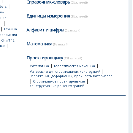
|
Справочник-словарь
(28 записей)
|
боты
ль
Единицы измерения
(18 записей)
ение
|
т
|
Алфавит и цифры
Техника
(2 записей)
роприятия
, СНиП 12-
Математика
(5 записей)
|
тьи
Проектировщику
(231 записей)
|
|
Математика
Теоретическая механика
|
Материалы для строительных конструкций
Напряжения, деформации, прочность материалов
|
|
Строительное проектирование
Конструктивные решения зданий