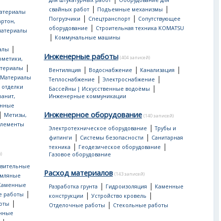
для штукатурных работ
Оборудование для
|
|
свайных работ
Подъемные механизмы
атериалы
|
|
Погрузчики
Спецтранспорт
Сопутствующее
артон,
|
оборудование
Строительная техника KOMATSU
материалы
|
Коммунальные машины
|
алы
Инженерные работы
(404 записей)
рметики,
|
атериалы
|
|
|
Вентиляция
Водоснабжение
Канализация
Материалы
|
|
Теплоснабжение
Электроснабжение
 отделки
|
Бассейны | Искусственные водоёмы
ранит,
Инженерные коммуникации
нные
|
Инженерное оборудование
Метизы,
(140 записей)
лементы
|
Электротехническое оборудование
Трубы и
|
|
фитинги
Системы безопасности
Санитарная
|
|
техника
Геодезическое оборудование
)
Газовое оборудование
овительные
Расход материалов
(143 записей)
мляные
|
|
Каменные
Разработка грунта
Гидроизоляция
Каменные
|
|
|
е работы
конструкции
Устройство кровель
|
|
оты
Отделочные работы
Стекольные работы
онные