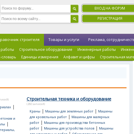
ВХОД НА ФОРУМ
РЕГИСТРАЦИЯ
равочник строителя
Товары и услуги
Реклама, сотрудничест
 работы
Строительное оборудование
Инженерные работы
Инжен
-словарь
Единицы измерения
Алфавит и цифры
Строительная мат
Строительная техника и оборудование
аписей)
(280 записей)
|
риалах
|
|
Краны
Машины для земляных работ
Машины
|
для кровельных работ
Машины для малярных
бетонам и
|
работ
Машины для производства бетонных
|
алы
|
|
работ
Машины для устройства полов
Машины
териалы,
|