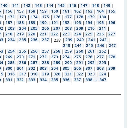
140
|
141
|
142
|
143
|
144
|
145
|
146
|
147
|
148
|
149
|
5
|
156
|
157
|
158
|
159
|
160
|
161
|
162
|
163
|
164
|
165
71
|
172
|
173
|
174
|
175
|
176
|
177
|
178
|
179
|
180
|
6
|
187
|
188
|
189
|
190
|
191
|
192
|
193
|
194
|
195
|
196
02
|
203
|
204
|
205
|
206
|
207
|
208
|
209
|
210
|
211
|
7
|
218
|
219
|
220
|
221
|
222
|
223
|
224
|
225
|
226
|
227
33
|
234
|
235
|
236
|
237
|
|
239
|
240
|
241
|
242
|
238
243
|
244
|
245
|
246
|
247
53
|
254
|
255
|
256
|
257
|
258
|
259
|
260
|
261
|
262
|
8
|
269
|
270
|
271
|
272
|
273
|
274
|
275
|
276
|
277
|
278
84
|
285
|
286
|
287
|
288
|
289
|
290
|
291
|
292
|
293
|
9
|
300
|
301
|
302
|
303
|
304
|
305
|
306
|
307
|
308
|
309
15
|
316
|
317
|
318
|
319
|
320
|
321
|
322
|
323
|
324
|
0
|
331
|
332
|
333
|
334
|
335
|
336
|
337
|
338
...
347