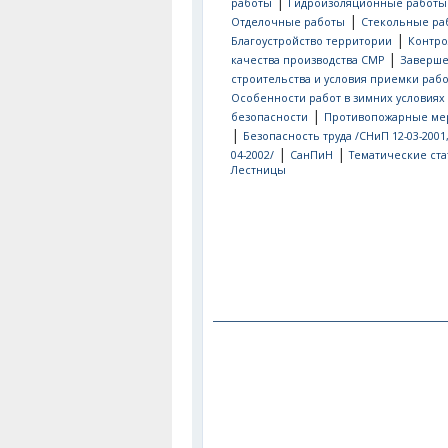
|
работы
Гидроизоляционные работы
|
Отделочные работы
Стекольные ра
|
Благоустройство территории
Контро
|
качества производства СМР
Заверш
строительства и условия приемки рабо
Особенности работ в зимних условиях
|
безопасности
Противопожарные ме
|
Безопасность труда /СНиП 12-03-2001
|
|
04-2002/
СанПиН
Тематические ста
Лестницы