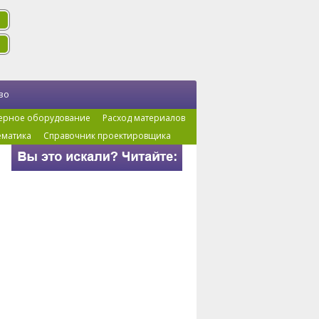
во
ерное оборудование
Расход материалов
ематика
Справочник проектировщика