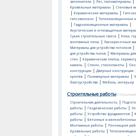
|
|
заполнители
Лес, пиломатериалы
|
Кровельные материалы
Стеновые м
|
|
Керамические материалы
Гипсок
|
гипсоволокно
Теплоизоляционные 
|
|
Гидроизоляционные материалы
Акустические и огнезащитные матери
|
Сухие строительные смеси
Клеи, ге
|
монтажные пены
Лакокрасочные м
|
Материалы для устройства потолков
|
для устройства полов
Материалы для
|
стен
Керамическая плитка, керамог
|
|
камень
Стекло, стеклопакеты
Око
|
конструкции
Дверные конструкции
|
|
крепёж
Полимерные материалы
Э
|
благоустройства
Мебель, интерьер
Строительные работы
(1153 записей
|
Строительная деятельность
Подгот
|
|
работы
Геодезические работы
Зе
|
|
работы
Устройство фундаментов
|
работы
Бетонные и железобетонны
|
Монтажные работы
Плотницкие раб
|
Кровельные работы
Теплоизоляци