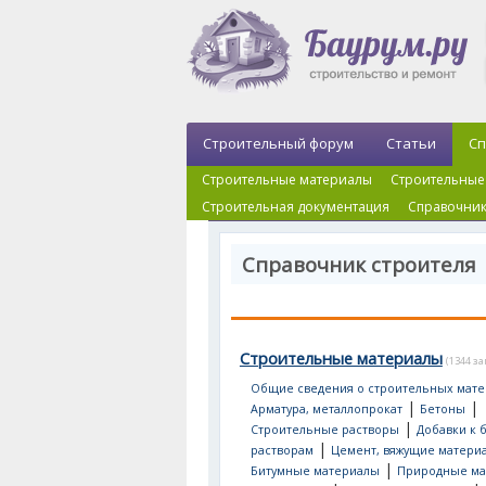
Строительный форум
Статьи
Сп
Строительные материалы
Строительные
Строительная документация
Справочник
Справочник строителя
Строительные материалы
(1344 з
Общие сведения о строительных мате
|
|
Арматура, металлопрокат
Бетоны
|
Строительные растворы
Добавки к 
|
растворам
Цемент, вяжущие матери
|
Битумные материалы
Природные ма