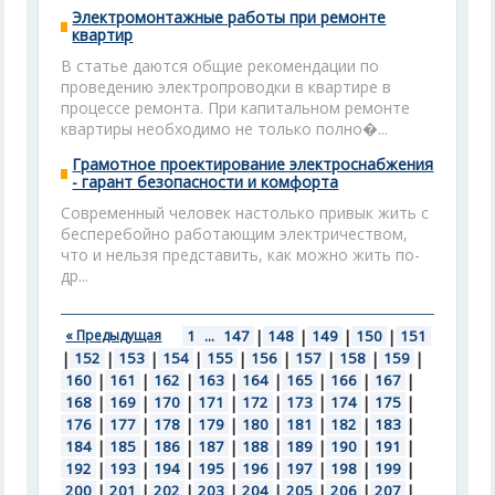
Электромонтажные работы при ремонте
квартир
В статье даются общие рекомендации по
проведению электропроводки в квартире в
процессе ремонта. При капитальном ремонте
квартиры необходимо не только полно�...
Грамотное проектирование электроснабжения
- гарант безопасности и комфорта
Современный человек настолько привык жить с
бесперебойно работающим электричеством,
что и нельзя представить, как можно жить по-
др...
« Предыдущая
1
...
147
|
148
|
149
|
150
|
151
|
152
|
153
|
154
|
155
|
156
|
157
|
158
|
159
|
160
|
161
|
162
|
163
|
164
|
165
|
166
|
167
|
168
|
169
|
170
|
171
|
172
|
173
|
174
|
175
|
176
|
177
|
178
|
179
|
180
|
181
|
182
|
183
|
184
|
185
|
186
|
187
|
188
|
189
|
190
|
191
|
192
|
193
|
194
|
195
|
196
|
197
|
198
|
199
|
200
|
201
|
202
|
203
|
204
|
205
|
206
|
207
|