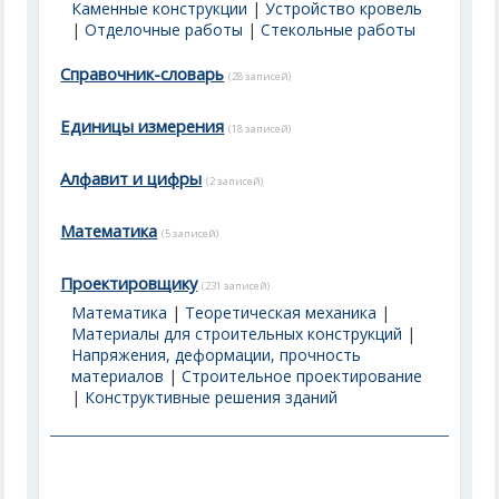
Каменные конструкции
|
Устройство кровель
|
Отделочные работы
|
Стекольные работы
Справочник-словарь
(28 записей)
Единицы измерения
(18 записей)
Алфавит и цифры
(2 записей)
Математика
(5 записей)
Проектировщику
(231 записей)
Математика
|
Теоретическая механика
|
Материалы для строительных конструкций
|
Напряжения, деформации, прочность
материалов
|
Строительное проектирование
|
Конструктивные решения зданий