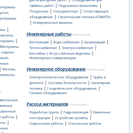
для штукатурных работ
Оборудование для
|
|
свайных работ
Подъемные механизмы
атериалы
|
|
Погрузчики
Спецтранспорт
Сопутствующее
артон,
|
оборудование
Строительная техника KOMATSU
материалы
|
Коммунальные машины
|
алы
Инженерные работы
(404 записей)
рметики,
|
атериалы
|
|
|
Вентиляция
Водоснабжение
Канализация
Материалы
|
|
Теплоснабжение
Электроснабжение
 отделки
|
Бассейны | Искусственные водоёмы
ранит,
Инженерные коммуникации
нные
|
Инженерное оборудование
Метизы,
(140 записей)
лементы
|
Электротехническое оборудование
Трубы и
|
|
фитинги
Системы безопасности
Санитарная
|
|
техника
Геодезическое оборудование
)
Газовое оборудование
овительные
Расход материалов
(143 записей)
мляные
|
|
Каменные
Разработка грунта
Гидроизоляция
Каменные
|
|
|
е работы
конструкции
Устройство кровель
|
|
оты
Отделочные работы
Стекольные работы
онные