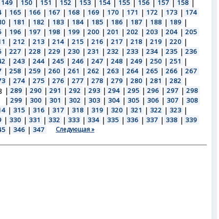
149
|
150
|
151
|
152
|
153
|
154
|
155
|
156
|
157
|
158
|
4
|
165
|
166
|
167
|
168
|
169
|
170
|
171
|
172
|
173
|
174
80
|
181
|
182
|
183
|
184
|
185
|
186
|
187
|
188
|
189
|
5
|
196
|
197
|
198
|
199
|
200
|
201
|
202
|
203
|
204
|
205
11
|
212
|
213
|
214
|
215
|
216
|
217
|
218
|
219
|
220
|
6
|
227
|
228
|
229
|
230
|
231
|
232
|
233
|
234
|
235
|
236
42
|
243
|
244
|
245
|
246
|
247
|
248
|
249
|
250
|
251
|
7
|
258
|
259
|
260
|
261
|
262
|
263
|
264
|
265
|
266
|
267
73
|
274
|
275
|
276
|
277
|
278
|
279
|
280
|
281
|
282
|
|
289
|
290
|
291
|
292
|
293
|
294
|
295
|
296
|
297
|
298
8
|
299
|
300
|
301
|
302
|
303
|
304
|
305
|
306
|
307
|
308
14
|
315
|
316
|
317
|
318
|
319
|
320
|
321
|
322
|
323
|
9
|
330
|
331
|
332
|
333
|
334
|
335
|
336
|
337
|
338
|
339
45
|
346
|
347
Следующая »