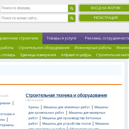
ВХОД НА ФОРУМ
РЕГИСТРАЦИЯ
равочник строителя
Товары и услуги
Реклама, сотрудничест
 работы
Строительное оборудование
Инженерные работы
Инжен
-словарь
Единицы измерения
Алфавит и цифры
Строительная мат
Строительная техника и оборудование
аписей)
(280 записей)
|
риалах
|
|
Краны
Машины для земляных работ
Машины
|
для кровельных работ
Машины для малярных
бетонам и
|
работ
Машины для производства бетонных
|
алы
|
|
работ
Машины для устройства полов
Машины
териалы,
|