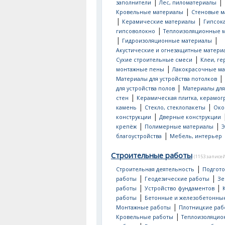
|
|
заполнители
Лес, пиломатериалы
|
Кровельные материалы
Стеновые м
|
|
Керамические материалы
Гипсок
|
гипсоволокно
Теплоизоляционные 
|
|
Гидроизоляционные материалы
Акустические и огнезащитные матери
|
Сухие строительные смеси
Клеи, ге
|
монтажные пены
Лакокрасочные м
|
Материалы для устройства потолков
|
для устройства полов
Материалы для
|
стен
Керамическая плитка, керамог
|
|
камень
Стекло, стеклопакеты
Око
|
конструкции
Дверные конструкции
|
|
крепёж
Полимерные материалы
Э
|
благоустройства
Мебель, интерьер
Строительные работы
(1153 записей
|
Строительная деятельность
Подгот
|
|
работы
Геодезические работы
Зе
|
|
работы
Устройство фундаментов
|
работы
Бетонные и железобетонны
|
Монтажные работы
Плотницкие раб
|
Кровельные работы
Теплоизоляци