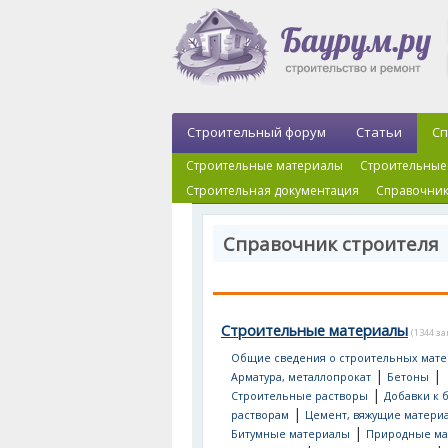
Строительный форум
Статьи
Сп
Строительные материалы
Строительные
Строительная документация
Справочник
Справочник строителя
Строительные материалы
(1344 з
Общие сведения о строительных мате
|
|
Арматура, металлопрокат
Бетоны
|
Строительные растворы
Добавки к 
|
растворам
Цемент, вяжущие матери
|
Битумные материалы
Природные ма