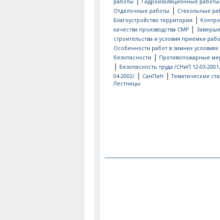
|
работы
Гидроизоляционные работы
|
Отделочные работы
Стекольные ра
|
Благоустройство территории
Контро
|
качества производства СМР
Заверш
строительства и условия приемки рабо
Особенности работ в зимних условиях
|
безопасности
Противопожарные ме
|
Безопасность труда /СНиП 12-03-2001
|
|
04-2002/
СанПиН
Тематические ста
Лестницы