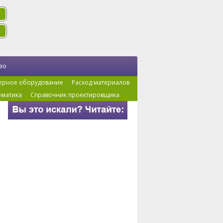
во
ерное оборудование
Расход материалов
ематика
Справочник проектировщика