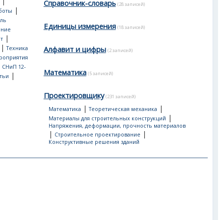
|
Справочник-словарь
(28 записей)
|
боты
ль
Единицы измерения
(18 записей)
ение
|
т
|
Алфавит и цифры
Техника
(2 записей)
роприятия
, СНиП 12-
Математика
(5 записей)
|
тьи
Проектировщику
(231 записей)
|
|
Математика
Теоретическая механика
|
Материалы для строительных конструкций
Напряжения, деформации, прочность материалов
|
|
Строительное проектирование
Конструктивные решения зданий