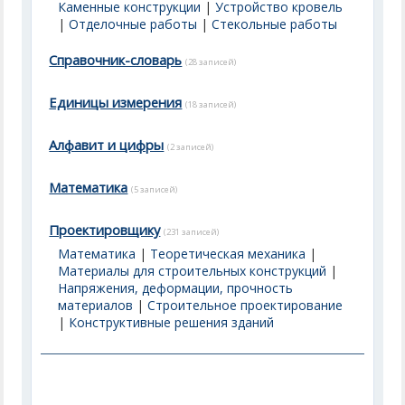
Каменные конструкции
|
Устройство кровель
|
Отделочные работы
|
Стекольные работы
Справочник-словарь
(28 записей)
Единицы измерения
(18 записей)
Алфавит и цифры
(2 записей)
Математика
(5 записей)
Проектировщику
(231 записей)
Математика
|
Теоретическая механика
|
Материалы для строительных конструкций
|
Напряжения, деформации, прочность
материалов
|
Строительное проектирование
|
Конструктивные решения зданий