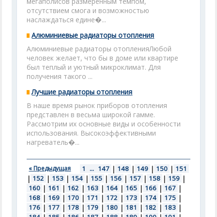
мегаполисов размеренным темпом,
отсутствием смога и возможностью
наслаждаться едине�...
Алюминиевые радиаторы отопления
Алюминиевые радиаторы отопленияЛюбой
человек желает, что бы в доме или квартире
был теплый и уютный микроклимат. Для
получения такого ...
Лучшие радиаторы отопления
В наше время рынок приборов отопления
представлен в весьма широкой гамме.
Рассмотрим их основные виды и особенности
использования. Высокоэффективными
нагреватель�...
« Предыдущая
1
...
147
|
148
|
149
|
150
|
151
|
152
|
153
|
154
|
155
|
156
|
157
|
158
|
159
|
160
|
161
|
162
|
163
|
164
|
165
|
166
|
167
|
168
|
169
|
170
|
171
|
172
|
173
|
174
|
175
|
176
|
177
|
178
|
179
|
180
|
181
|
182
|
183
|