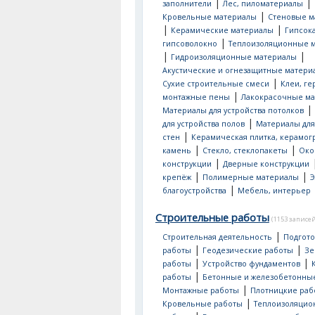
|
|
заполнители
Лес, пиломатериалы
|
Кровельные материалы
Стеновые м
|
|
Керамические материалы
Гипсок
|
гипсоволокно
Теплоизоляционные 
|
|
Гидроизоляционные материалы
Акустические и огнезащитные матери
|
Сухие строительные смеси
Клеи, ге
|
монтажные пены
Лакокрасочные м
|
Материалы для устройства потолков
|
для устройства полов
Материалы для
|
стен
Керамическая плитка, керамог
|
|
камень
Стекло, стеклопакеты
Око
|
конструкции
Дверные конструкции
|
|
крепёж
Полимерные материалы
Э
|
благоустройства
Мебель, интерьер
Строительные работы
(1153 записей
|
Строительная деятельность
Подгот
|
|
работы
Геодезические работы
Зе
|
|
работы
Устройство фундаментов
|
работы
Бетонные и железобетонны
|
Монтажные работы
Плотницкие раб
|
Кровельные работы
Теплоизоляци