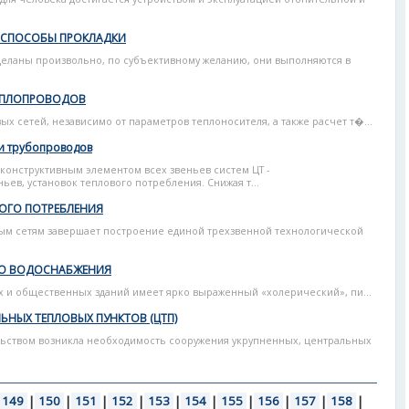
И СПОСОБЫ ПРОКЛАДКИ
сделаны произвольно, по субъективному желанию, они выполняются в
ЕПЛОПРОВОДОВ
ых сетей, независимо от параметров теплоносителя, а также расчет т�...
и трубопроводов
конструктивным элементом всех звеньев систем ЦТ -
ев, установок теплового потребления. Снижая т...
ОГО ПОТРЕБЛЕНИЯ
ым сетям завершает построение единой трехзвенной технологической
ГО ВОДОСНАБЖЕНИЯ
х и общественных зданий имеет ярко выраженный «холерический», пи...
ЬНЫХ ТЕПЛОВЫХ ПУНКТОВ (ЦТП)
льством возникла необходимость сооружения укрупненных, центральных
149
|
150
|
151
|
152
|
153
|
154
|
155
|
156
|
157
|
158
|