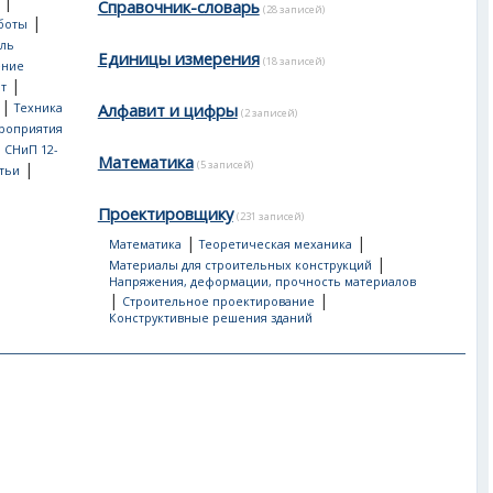
|
Справочник-словарь
(28 записей)
|
боты
ль
Единицы измерения
(18 записей)
ение
|
т
|
Алфавит и цифры
Техника
(2 записей)
роприятия
, СНиП 12-
Математика
(5 записей)
|
тьи
Проектировщику
(231 записей)
|
|
Математика
Теоретическая механика
|
Материалы для строительных конструкций
Напряжения, деформации, прочность материалов
|
|
Строительное проектирование
Конструктивные решения зданий