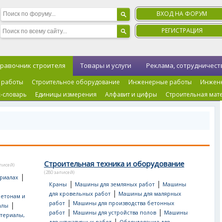
ВХОД НА ФОРУМ
РЕГИСТРАЦИЯ
равочник строителя
Товары и услуги
Реклама, сотрудничест
 работы
Строительное оборудование
Инженерные работы
Инжен
-словарь
Единицы измерения
Алфавит и цифры
Строительная мат
Строительная техника и оборудование
аписей)
(280 записей)
|
риалах
|
|
Краны
Машины для земляных работ
Машины
|
для кровельных работ
Машины для малярных
бетонам и
|
работ
Машины для производства бетонных
|
алы
|
|
работ
Машины для устройства полов
Машины
териалы,
|