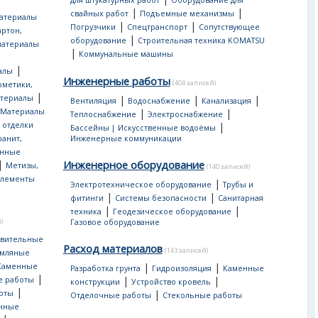
для штукатурных работ
Оборудование для
|
|
свайных работ
Подъемные механизмы
атериалы
|
|
Погрузчики
Спецтранспорт
Сопутствующее
артон,
|
оборудование
Строительная техника KOMATSU
материалы
|
Коммунальные машины
|
алы
Инженерные работы
(404 записей)
рметики,
|
атериалы
|
|
|
Вентиляция
Водоснабжение
Канализация
Материалы
|
|
Теплоснабжение
Электроснабжение
 отделки
|
Бассейны | Искусственные водоёмы
ранит,
Инженерные коммуникации
нные
|
Инженерное оборудование
Метизы,
(140 записей)
лементы
|
Электротехническое оборудование
Трубы и
|
|
фитинги
Системы безопасности
Санитарная
|
|
техника
Геодезическое оборудование
)
Газовое оборудование
овительные
Расход материалов
(143 записей)
мляные
|
|
Каменные
Разработка грунта
Гидроизоляция
Каменные
|
|
|
е работы
конструкции
Устройство кровель
|
|
оты
Отделочные работы
Стекольные работы
онные