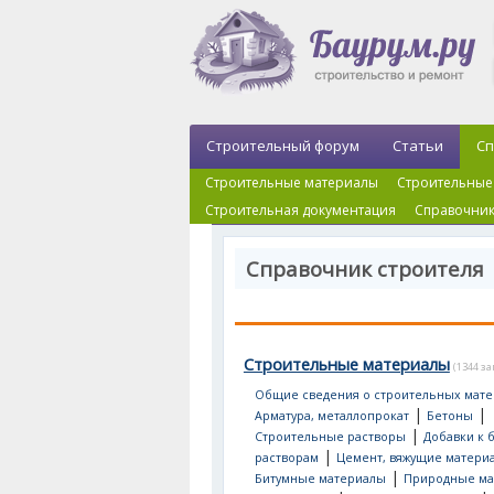
Строительный форум
Статьи
Сп
Строительные материалы
Строительные
Строительная документация
Справочник
Справочник строителя
Строительные материалы
(1344 з
Общие сведения о строительных мате
|
|
Арматура, металлопрокат
Бетоны
|
Строительные растворы
Добавки к 
|
растворам
Цемент, вяжущие матери
|
Битумные материалы
Природные ма