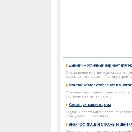
Дымник – отличный вариант для тех
В наше время многие люди стремятся уе
оставаться здоровыми. Поэтому строител
Монтаж котлов отопления в многок
Основная «аудитория» отопительных ко
системам центрального ото...
Камин для вашего дома
Создать неповторимую обстановку, уми
функциональные камины...
ЭНЕРГОФИКАЦИЯ СТРАНЫ И ЦЕНТ
Процесс создания комфортных условий д