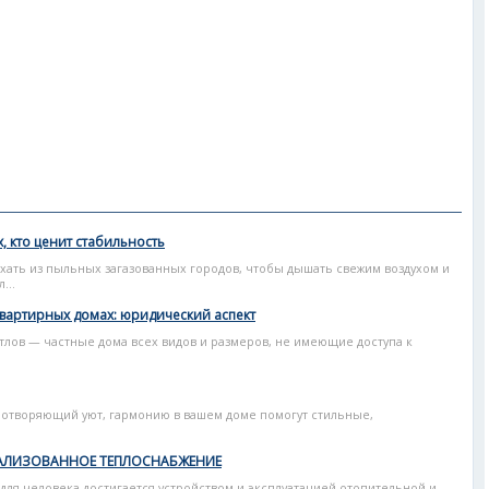
, кто ценит стабильность
хать из пыльных загазованных городов, чтобы дышать свежим воздухом и
...
вартирных домах: юридический аспект
тлов — частные дома всех видов и размеров, не имеющие доступа к
ротворяющий уют, гармонию в вашем доме помогут стильные,
РАЛИЗОВАННОЕ ТЕПЛОСНАБЖЕНИЕ
ля человека достигается устройством и эксплуатацией отопительной и