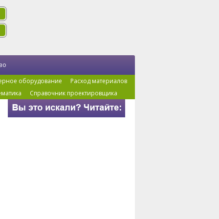
во
ерное оборудование
Расход материалов
ематика
Справочник проектировщика