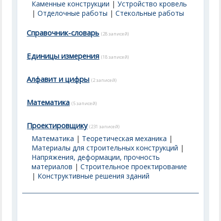
Каменные конструкции
|
Устройство кровель
|
Отделочные работы
|
Стекольные работы
Справочник-словарь
(28 записей)
Единицы измерения
(18 записей)
Алфавит и цифры
(2 записей)
Математика
(5 записей)
Проектировщику
(231 записей)
Математика
|
Теоретическая механика
|
Материалы для строительных конструкций
|
Напряжения, деформации, прочность
материалов
|
Строительное проектирование
|
Конструктивные решения зданий