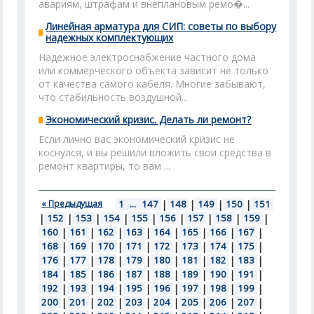
авариям, штрафам и внеплановым ремо�...
Линейная арматура для СИП: советы по выбору
надежных комплектующих
Надежное электроснабжение частного дома
или коммерческого объекта зависит не только
от качества самого кабеля. Многие забывают,
что стабильность воздушной...
Экономический кризис. Делать ли ремонт?
Если лично вас экономический кризис не
коснулся, и вы решили вложить свои средства в
ремонт квартиры, то вам ...
« Предыдущая
1
...
147
|
148
|
149
|
150
|
151
|
152
|
153
|
154
|
155
|
156
|
157
|
158
|
159
|
160
|
161
|
162
|
163
|
164
|
165
|
166
|
167
|
168
|
169
|
170
|
171
|
172
|
173
|
174
|
175
|
176
|
177
|
178
|
179
|
180
|
181
|
182
|
183
|
184
|
185
|
186
|
187
|
188
|
189
|
190
|
191
|
192
|
193
|
194
|
195
|
196
|
197
|
198
|
199
|
200
|
201
|
202
|
203
|
204
|
205
|
206
|
207
|