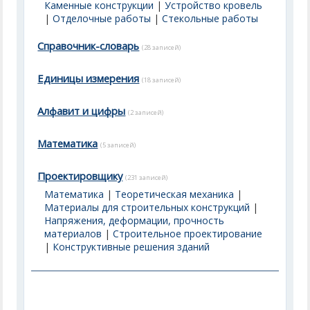
Каменные конструкции
|
Устройство кровель
|
Отделочные работы
|
Стекольные работы
Справочник-словарь
(28 записей)
Единицы измерения
(18 записей)
Алфавит и цифры
(2 записей)
Математика
(5 записей)
Проектировщику
(231 записей)
Математика
|
Теоретическая механика
|
Материалы для строительных конструкций
|
Напряжения, деформации, прочность
материалов
|
Строительное проектирование
|
Конструктивные решения зданий