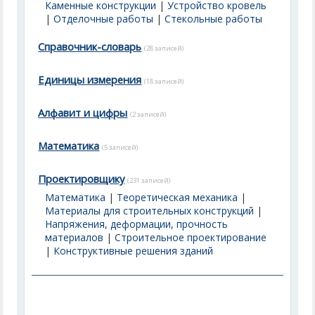
Каменные конструкции
|
Устройство кровель
|
Отделочные работы
|
Стекольные работы
Справочник-словарь
(28 записей)
Единицы измерения
(18 записей)
Алфавит и цифры
(2 записей)
Математика
(5 записей)
Проектировщику
(231 записей)
Математика
|
Теоретическая механика
|
Материалы для строительных конструкций
|
Напряжения, деформации, прочность
материалов
|
Строительное проектирование
|
Конструктивные решения зданий