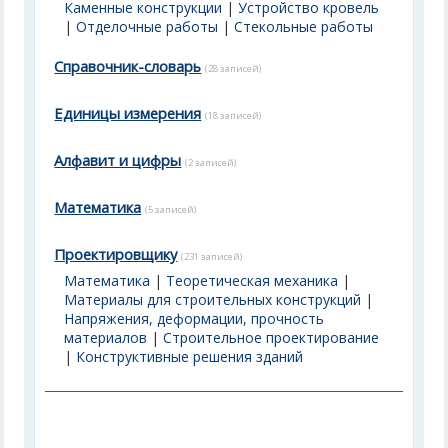
Каменные конструкции
|
Устройство кровель
|
Отделочные работы
|
Стекольные работы
Справочник-словарь
(28 записей)
Единицы измерения
(18 записей)
Алфавит и цифры
(2 записей)
Математика
(5 записей)
Проектировщику
(231 записей)
Математика
|
Теоретическая механика
|
Материалы для строительных конструкций
|
Напряжения, деформации, прочность
материалов
|
Строительное проектирование
|
Конструктивные решения зданий