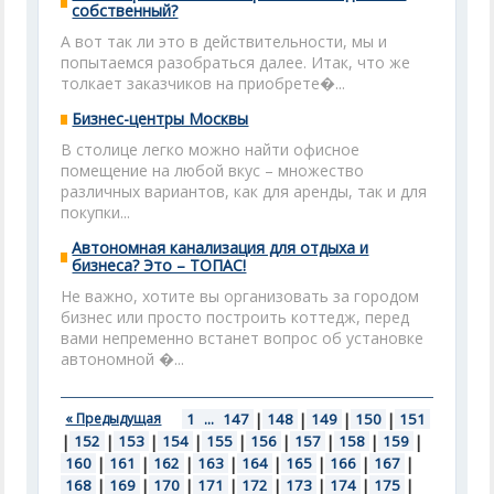
собственный?
А вот так ли это в действительности, мы и
попытаемся разобраться далее. Итак, что же
толкает заказчиков на приобрете�...
Бизнес-центры Москвы
В столице легко можно найти офисное
помещение на любой вкус – множество
различных вариантов, как для аренды, так и для
покупки...
Автономная канализация для отдыха и
бизнеса? Это – ТОПАС!
Не важно, хотите вы организовать за городом
бизнес или просто построить коттедж, перед
вами непременно встанет вопрос об установке
автономной �...
« Предыдущая
1
...
147
|
148
|
149
|
150
|
151
|
152
|
153
|
154
|
155
|
156
|
157
|
158
|
159
|
160
|
161
|
162
|
163
|
164
|
165
|
166
|
167
|
168
|
169
|
170
|
171
|
172
|
173
|
174
|
175
|