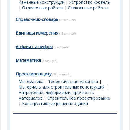
Каменные конструкции
|
Устройство кровель
|
Отделочные работы
|
Стекольные работы
Справочник-словарь
(28 записей)
Единицы измерения
(18 записей)
Алфавит и цифры
(2 записей)
Математика
(5 записей)
Проектировщику
(231 записей)
Математика
|
Теоретическая механика
|
Материалы для строительных конструкций
|
Напряжения, деформации, прочность
материалов
|
Строительное проектирование
|
Конструктивные решения зданий