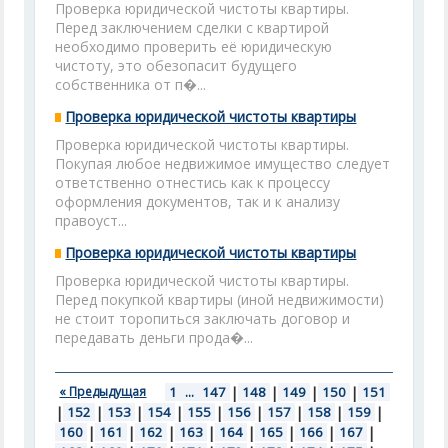
Проверка юридической чистоты квартиры.
Перед заключением сделки с квартирой
необходимо проверить её юридическую
чистоту, это обезопасит будущего
собственника от п�...
Проверка юридической чистоты квартиры
Проверка юридической чистоты квартиры.
Покупая любое недвижимое имущество следует
ответственно отнестись как к процессу
оформления документов, так и к анализу
правоуст...
Проверка юридической чистоты квартиры
Проверка юридической чистоты квартиры.
Перед покупкой квартиры (иной недвижимости)
не стоит торопиться заключать договор и
передавать деньги прода�...
« Предыдущая
1
...
147
|
148
|
149
|
150
|
151
|
152
|
153
|
154
|
155
|
156
|
157
|
158
|
159
|
160
|
161
|
162
|
163
|
164
|
165
|
166
|
167
|