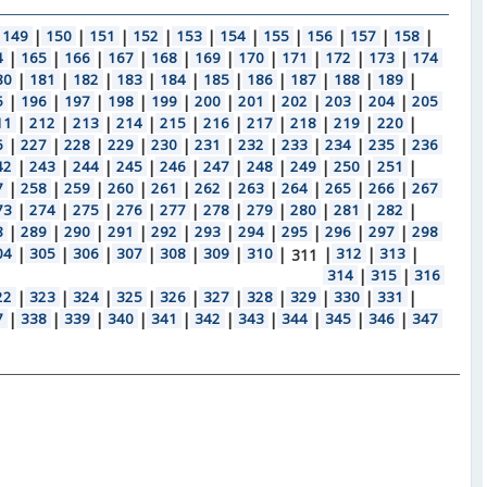
149
|
150
|
151
|
152
|
153
|
154
|
155
|
156
|
157
|
158
|
4
|
165
|
166
|
167
|
168
|
169
|
170
|
171
|
172
|
173
|
174
80
|
181
|
182
|
183
|
184
|
185
|
186
|
187
|
188
|
189
|
5
|
196
|
197
|
198
|
199
|
200
|
201
|
202
|
203
|
204
|
205
11
|
212
|
213
|
214
|
215
|
216
|
217
|
218
|
219
|
220
|
6
|
227
|
228
|
229
|
230
|
231
|
232
|
233
|
234
|
235
|
236
42
|
243
|
244
|
245
|
246
|
247
|
248
|
249
|
250
|
251
|
7
|
258
|
259
|
260
|
261
|
262
|
263
|
264
|
265
|
266
|
267
73
|
274
|
275
|
276
|
277
|
278
|
279
|
280
|
281
|
282
|
8
|
289
|
290
|
291
|
292
|
293
|
294
|
295
|
296
|
297
|
298
04
|
305
|
306
|
307
|
308
|
309
|
310
|
|
312
|
313
|
311
314
|
315
|
316
22
|
323
|
324
|
325
|
326
|
327
|
328
|
329
|
330
|
331
|
7
|
338
|
339
|
340
|
341
|
342
|
343
|
344
|
345
|
346
|
347