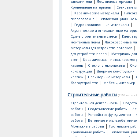
|
|
заполнители
Лес, пиломатериалы
|
Кровельные материалы
Стеновые м
|
|
Керамические материалы
Гипсок
|
гипсоволокно
Теплоизоляционные 
|
|
Гидроизоляционные материалы
Акустические и огнезащитные матери
|
Сухие строительные смеси
Клеи, ге
|
монтажные пены
Лакокрасочные м
|
Материалы для устройства потолков
|
для устройства полов
Материалы для
|
стен
Керамическая плитка, керамог
|
|
камень
Стекло, стеклопакеты
Око
|
конструкции
Дверные конструкции
|
|
крепёж
Полимерные материалы
Э
|
благоустройства
Мебель, интерьер
Строительные работы
(1153 записей
|
Строительная деятельность
Подгот
|
|
работы
Геодезические работы
Зе
|
|
работы
Устройство фундаментов
|
работы
Бетонные и железобетонны
|
Монтажные работы
Плотницкие раб
|
Кровельные работы
Теплоизоляци