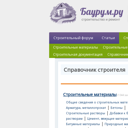
Строительный форум
Статьи
Сп
Строительные материалы
Строительные
Строительная документация
Справочник
Справочник строителя
Строительные материалы
(1344 з
Общие сведения о строительных мате
|
|
Арматура, металлопрокат
Бетоны
|
Строительные растворы
Добавки к 
|
растворам
Цемент, вяжущие матери
|
Битумные материалы
Природные ма