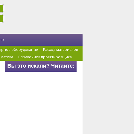
во
ерное оборудование
Расход материалов
ематика
Справочник проектировщика