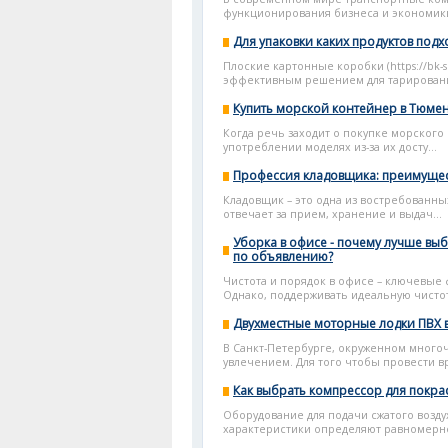
функционирования бизнеса и экономики
Для упаковки каких продуктов под
Плоские картонные коробки (https://bk-
эффективным решением для тарирования 
Купить морской контейнер в Тюмен
Когда речь заходит о покупке морского
употреблении моделях из-за их досту...
Профессия кладовщика: преимущес
Кладовщик – это одна из востребованны
отвечает за прием, хранение и выдач...
Уборка в офисе - почему лучше вы
по объявлению?
Чистота и порядок в офисе – ключевые
Однако, поддерживать идеальную чистот
Двухместные моторные лодки ПВХ в 
В Санкт-Петербурге, окруженном много
увлечением. Для того чтобы провести вр
Как выбрать компрессор для покра
Оборудование для подачи сжатого возду
характеристики определяют равномернос