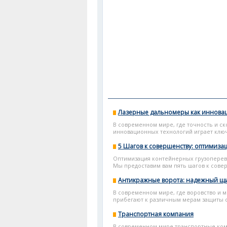
Лазерные дальномеры как иннова
В современном мире, где точность и с
инновационных технологий играет ключ
5 Шагов к совершенству: оптимиза
Оптимизация контейнерных грузоперево
Мы предоставим вам пять шагов к совер
Антикражные ворота: надежный щи
В современном мире, где воровство и 
прибегают к различным мерам защиты св
Транспортная компания
В современном мире транспортные ком