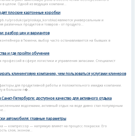
 в целом. Одной из ведущих компани...
ходят плоские картонные коробки
spb.ru/produkcija/ploskaja_korobka) являются универсальным и
различных продуктов и товаров – от продукто...
и: разбор цен и вариантов
 контейнера в Тюмени, выбор часто останавливается на бывших в
тва и где пройти обучение
х профессий в сфере логистики и управления запасами. Специалист
бирать клининговую компанию, чем пользоваться услугами клинеров
 факторы для продуктивной работы и положительного имиджа компании.
у в большом п�...
Санкт-Петербурге: доступное качество для активного отдыха
численными водоемами, активный отдых на воде давно стал популярным
е...
ски автомобиля: главные параметры
ха — компрессор — напрямую влияет на процесс покраски. Его
ть слоя, эконом...