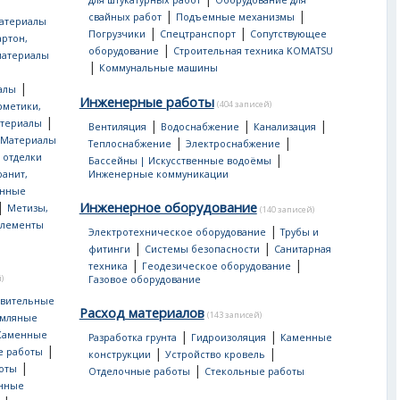
для штукатурных работ
Оборудование для
|
|
свайных работ
Подъемные механизмы
атериалы
|
|
Погрузчики
Спецтранспорт
Сопутствующее
артон,
|
оборудование
Строительная техника KOMATSU
материалы
|
Коммунальные машины
|
алы
Инженерные работы
(404 записей)
рметики,
|
атериалы
|
|
|
Вентиляция
Водоснабжение
Канализация
Материалы
|
|
Теплоснабжение
Электроснабжение
 отделки
|
Бассейны | Искусственные водоёмы
ранит,
Инженерные коммуникации
нные
|
Инженерное оборудование
Метизы,
(140 записей)
лементы
|
Электротехническое оборудование
Трубы и
|
|
фитинги
Системы безопасности
Санитарная
|
|
техника
Геодезическое оборудование
)
Газовое оборудование
овительные
Расход материалов
(143 записей)
мляные
|
|
Каменные
Разработка грунта
Гидроизоляция
Каменные
|
|
|
е работы
конструкции
Устройство кровель
|
|
оты
Отделочные работы
Стекольные работы
онные