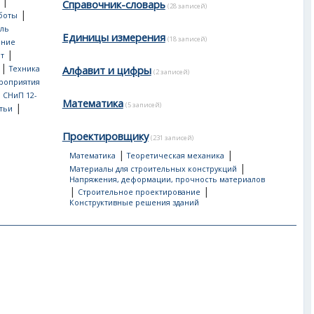
|
Справочник-словарь
(28 записей)
|
боты
ль
Единицы измерения
(18 записей)
ение
|
т
|
Алфавит и цифры
Техника
(2 записей)
роприятия
, СНиП 12-
Математика
(5 записей)
|
тьи
Проектировщику
(231 записей)
|
|
Математика
Теоретическая механика
|
Материалы для строительных конструкций
Напряжения, деформации, прочность материалов
|
|
Строительное проектирование
Конструктивные решения зданий