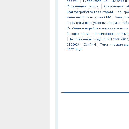
|
работы
Гидроизоляционные работы
|
Отделочные работы
Стекольные ра
|
Благоустройство территории
Контро
|
качества производства СМР
Заверш
строительства и условия приемки рабо
Особенности работ в зимних условиях
|
безопасности
Противопожарные ме
|
Безопасность труда /СНиП 12-03-2001
|
|
04-2002/
СанПиН
Тематические ста
Лестницы