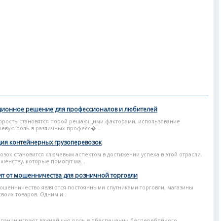
ционное решение для профессионалов и любителей
корость становятся порой решающими факторами, использование
евую роль в различных професс�...
ция контейнерных грузоперевозок
зок становится ключевым аспектом в достижении успеха в этой отрасли.
шенству, которые помогут ма...
т от мошенничества для розничной торговли
мошенничество являются постоянными спутниками торговли, магазины
оих товаров. Одним и...
пании играют важнейшую роль в обеспечении бесперебойного