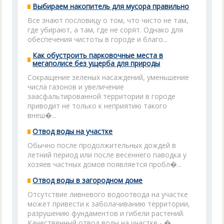
Выбираем накопитель для мусора правильно
Все знают пословицу о том, что чисто не там,
где убирают, а там, где не сорят. Однако для
обеспечения чистоты в городе и благо...
Как обустроить парковочные места в
мегаполисе без ущерба для природы
Сокращение зеленых насаждений, уменьшение
числа газонов и увеличение
заасфальтированной территории в городе
приводит не только к неприятию такого
внеш�...
Отвод воды на участке
Обычно после продолжительных дождей в
летний период или после весеннего паводка у
хозяев частных домов появляется пробл�...
Отвод воды в загородном доме
Отсутствие ливневого водоотвода на участке
может привести к заболачиванию территории,
разрушению фундаментов и гибели растений.
Качественный отвод воды на участке - �...