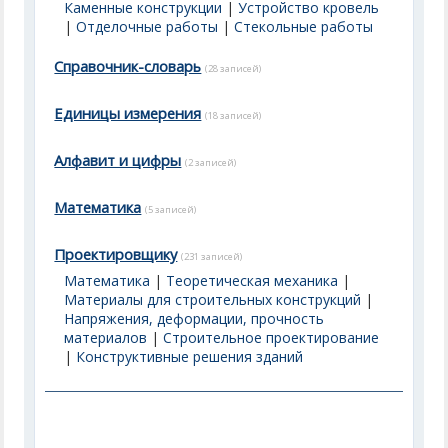
Каменные конструкции
|
Устройство кровель
|
Отделочные работы
|
Стекольные работы
Справочник-словарь
(28 записей)
Единицы измерения
(18 записей)
Алфавит и цифры
(2 записей)
Математика
(5 записей)
Проектировщику
(231 записей)
Математика
|
Теоретическая механика
|
Материалы для строительных конструкций
|
Напряжения, деформации, прочность
материалов
|
Строительное проектирование
|
Конструктивные решения зданий