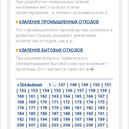
При разработке генеральных планов
населенных мест на всех этапах
проектирования - в технико-экономическом о...
УДАЛЕНИЕ ПРОМЫШЛЕННЫХ ОТХОДОВ
Рост промышленного производства, особенно в
развитых странах, вызывает увеличение
количества отходов, как в р...
УДАЛЕНИЕ БЫТОВЫХ ОТХОДОВ
При решении вопроса термического
обезвреживания бытового мусора возникает
проблема. Его сжигают в таких же ап�...
« Предыдущая
1
...
147
|
148
|
149
|
150
|
151
|
152
|
153
|
154
|
155
|
156
|
157
|
158
|
159
|
160
|
161
|
162
|
163
|
164
|
165
|
166
|
167
|
168
|
169
|
170
|
171
|
172
|
173
|
174
|
175
|
176
|
177
|
178
|
179
|
180
|
181
|
182
|
183
|
184
|
185
|
186
|
187
|
188
|
189
|
190
|
191
|
192
|
193
|
194
|
195
|
196
|
197
|
198
|
199
|
200
|
201
|
202
|
203
|
204
|
205
|
206
|
207
|