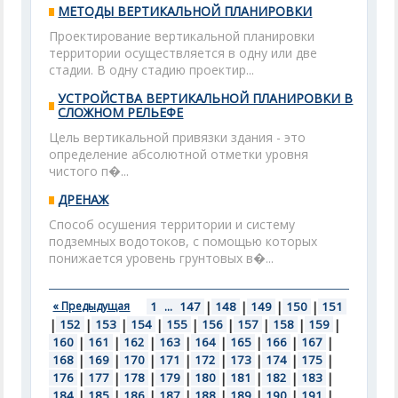
МЕТОДЫ ВЕРТИКАЛЬНОЙ ПЛАНИРОВКИ
Проектирование вертикальной планировки
территории осуществляется в одну или две
стадии. В одну стадию проектир...
УСТРОЙСТВА ВЕРТИКАЛЬНОЙ ПЛАНИРОВКИ В
СЛОЖНОМ РЕЛЬЕФЕ
Цель вертикальной привязки здания - это
определение абсолютной отметки уровня
чистого п�...
ДРЕНАЖ
Способ осушения территории и систему
подземных водотоков, с помощью которых
понижается уровень грунтовых в�...
« Предыдущая
1
...
147
|
148
|
149
|
150
|
151
|
152
|
153
|
154
|
155
|
156
|
157
|
158
|
159
|
160
|
161
|
162
|
163
|
164
|
165
|
166
|
167
|
168
|
169
|
170
|
171
|
172
|
173
|
174
|
175
|
176
|
177
|
178
|
179
|
180
|
181
|
182
|
183
|
184
|
185
|
186
|
187
|
188
|
189
|
190
|
191
|