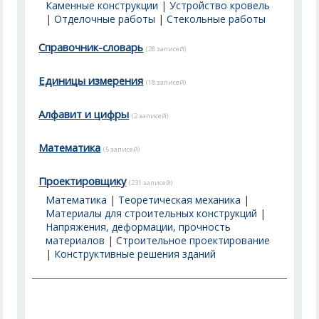
Каменные конструкции
|
Устройство кровель
|
Отделочные работы
|
Стекольные работы
Справочник-словарь
(28 записей)
Единицы измерения
(18 записей)
Алфавит и цифры
(2 записей)
Математика
(5 записей)
Проектировщику
(231 записей)
Математика
|
Теоретическая механика
|
Материалы для строительных конструкций
|
Напряжения, деформации, прочность
материалов
|
Строительное проектирование
|
Конструктивные решения зданий