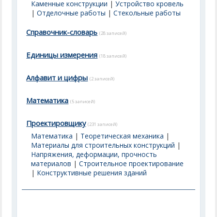
Каменные конструкции
|
Устройство кровель
|
Отделочные работы
|
Стекольные работы
Справочник-словарь
(28 записей)
Единицы измерения
(18 записей)
Алфавит и цифры
(2 записей)
Математика
(5 записей)
Проектировщику
(231 записей)
Математика
|
Теоретическая механика
|
Материалы для строительных конструкций
|
Напряжения, деформации, прочность
материалов
|
Строительное проектирование
|
Конструктивные решения зданий