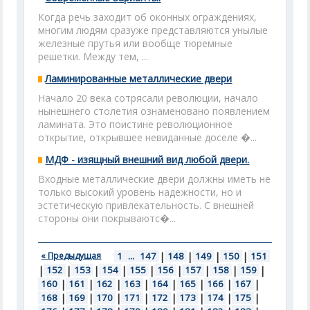
Когда речь заходит об оконных ограждениях,
многим людям сразуже представляются унылые
железные прутья или вообще тюремные
решетки. Между тем, ...
Ламинированные металлические двери
Начало 20 века сотрясали революции, начало
нынешнего столетия ознаменовано появлением
ламината. Это поистине революционное
открытие, открывшее невиданные доселе �...
МДФ - изящный внешний вид любой двери.
Входные металлические двери должны иметь не
только высокий уровень надежности, но и
эстетическую привлекательность. С внешней
стороны они покрываютс�...
« Предыдущая
1
...
147
|
148
|
149
|
150
|
151
|
152
|
153
|
154
|
155
|
156
|
157
|
158
|
159
|
160
|
161
|
162
|
163
|
164
|
165
|
166
|
167
|
168
|
169
|
170
|
171
|
172
|
173
|
174
|
175
|