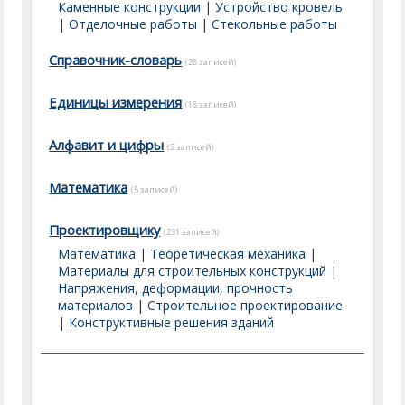
Каменные конструкции
|
Устройство кровель
|
Отделочные работы
|
Стекольные работы
Справочник-словарь
(28 записей)
Единицы измерения
(18 записей)
Алфавит и цифры
(2 записей)
Математика
(5 записей)
Проектировщику
(231 записей)
Математика
|
Теоретическая механика
|
Материалы для строительных конструкций
|
Напряжения, деформации, прочность
материалов
|
Строительное проектирование
|
Конструктивные решения зданий