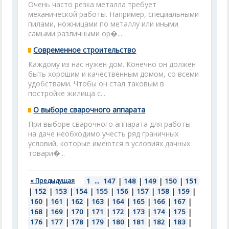
Очень часто резка металла требует
механической работы. Например, специальными
пилами, ножницами по металлу или иными
самыми различными ор�...
Современное строительство
Каждому из нас нужен дом. Конечно он должен
быть хорошим и качественным домом, со всеми
удобствами. Чтобы он стал таковым в
постройке жилища с...
О выборе сварочного аппарата
При выборе сварочного аппарата для работы
на даче необходимо учесть ряд граничных
условий, которые имеются в условиях дачных
товари�...
« Предыдущая
1
...
147
|
148
|
149
|
150
|
151
|
152
|
153
|
154
|
155
|
156
|
157
|
158
|
159
|
160
|
161
|
162
|
163
|
164
|
165
|
166
|
167
|
168
|
169
|
170
|
171
|
172
|
173
|
174
|
175
|
176
|
177
|
178
|
179
|
180
|
181
|
182
|
183
|