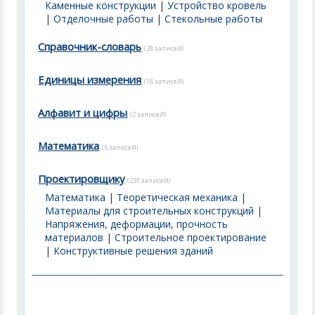
Каменные конструкции
|
Устройство кровель
|
Отделочные работы
|
Стекольные работы
Справочник-словарь
(28 записей)
Единицы измерения
(18 записей)
Алфавит и цифры
(2 записей)
Математика
(5 записей)
Проектировщику
(231 записей)
Математика
|
Теоретическая механика
|
Материалы для строительных конструкций
|
Напряжения, деформации, прочность
материалов
|
Строительное проектирование
|
Конструктивные решения зданий