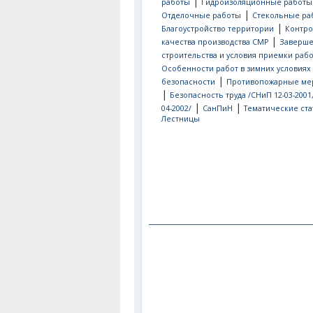
|
работы
Гидроизоляционные работы
|
Отделочные работы
Стекольные ра
|
Благоустройство территории
Контро
|
качества производства СМР
Заверш
строительства и условия приемки рабо
Особенности работ в зимних условиях
|
безопасности
Противопожарные ме
|
Безопасность труда /СНиП 12-03-2001
|
|
04-2002/
СанПиН
Тематические ста
Лестницы