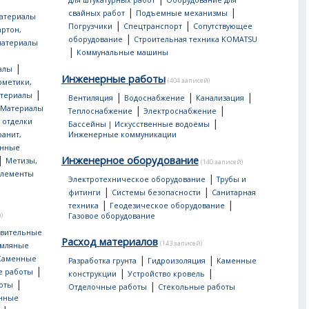
для штукатурных работ
Оборудование для
|
|
свайных работ
Подъемные механизмы
атериалы
|
|
Погрузчики
Спецтранспорт
Сопутствующее
артон,
|
оборудование
Строительная техника KOMATSU
материалы
|
Коммунальные машины
|
алы
Инженерные работы
(404 записей)
рметики,
|
атериалы
|
|
|
Вентиляция
Водоснабжение
Канализация
Материалы
|
|
Теплоснабжение
Электроснабжение
 отделки
|
Бассейны | Искусственные водоёмы
ранит,
Инженерные коммуникации
нные
|
Инженерное оборудование
Метизы,
(140 записей)
лементы
|
Электротехническое оборудование
Трубы и
|
|
фитинги
Системы безопасности
Санитарная
|
|
техника
Геодезическое оборудование
)
Газовое оборудование
овительные
Расход материалов
(143 записей)
мляные
|
|
Каменные
Разработка грунта
Гидроизоляция
Каменные
|
|
|
е работы
конструкции
Устройство кровель
|
|
оты
Отделочные работы
Стекольные работы
онные