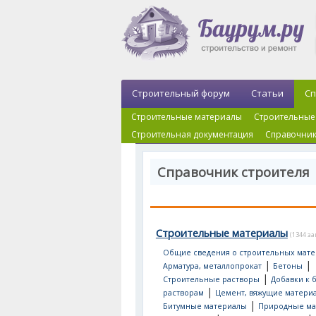
Строительный форум
Статьи
Сп
Строительные материалы
Строительные
Строительная документация
Справочник
Справочник строителя
Строительные материалы
(1344 з
Общие сведения о строительных мате
|
|
Арматура, металлопрокат
Бетоны
|
Строительные растворы
Добавки к 
|
растворам
Цемент, вяжущие матери
|
Битумные материалы
Природные ма