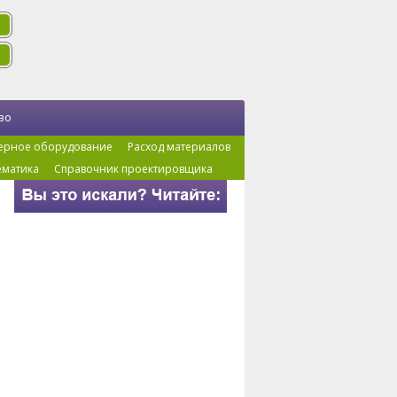
во
ерное оборудование
Расход материалов
ематика
Справочник проектировщика