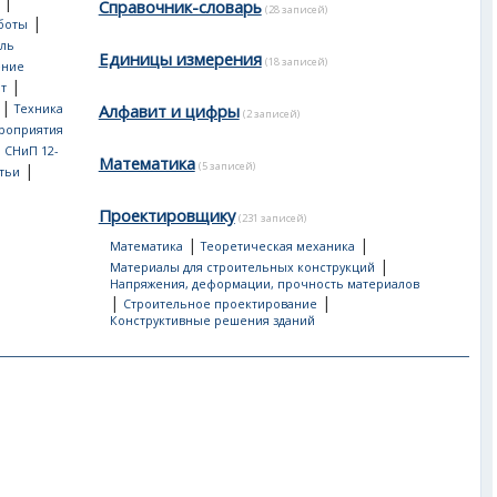
|
Справочник-словарь
(28 записей)
|
боты
ль
Единицы измерения
(18 записей)
ение
|
т
|
Алфавит и цифры
Техника
(2 записей)
роприятия
, СНиП 12-
Математика
(5 записей)
|
тьи
Проектировщику
(231 записей)
|
|
Математика
Теоретическая механика
|
Материалы для строительных конструкций
Напряжения, деформации, прочность материалов
|
|
Строительное проектирование
Конструктивные решения зданий