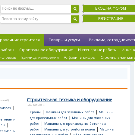
ВХОД НА ФОРУМ
РЕГИСТРАЦИЯ
равочник строителя
Товары и услуги
Реклама, сотрудничест
 работы
Строительное оборудование
Инженерные работы
Инжен
-словарь
Единицы измерения
Алфавит и цифры
Строительная мат
Строительная техника и оборудование
аписей)
(280 записей)
|
риалах
|
|
Краны
Машины для земляных работ
Машины
|
для кровельных работ
Машины для малярных
бетонам и
|
работ
Машины для производства бетонных
|
алы
|
|
работ
Машины для устройства полов
Машины
териалы,
|