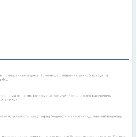
мым помещением в доме. Конечно, помещение ванной требует и
 �...
тальными ваннами, которые использует большинство населения,
. В завис...
о
невную усталость, несут заряд бодрости и энергии. «Домашний водопад»
 моделей исполнения данных устройств бывает всего несколько. По типу