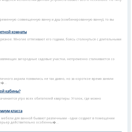
ременную совмещенную ванну и душ (комбинированную ванну), то вы
летной комнаты
грязное. Многие оттягивают его годами, боясь столкнуться с длительными
тавляющих загородные садовые участки, непременно сталкивается со
ичного акрила появились не так давно, но за короткое время заняли
�...
вой кабины?
 начинается утро всех обитателей квартиры. Уголок, где можно
ремиум-класса
 мебели для ванной бывают различными - одни создают в помещении
терьер действительно особенны�...