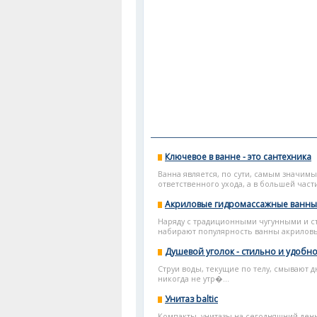
Ключевое в ванне - это сантехника
Ванна является, по сути, самым значи
ответственного ухода, а в большей части
Акриловые гидромассажные ванны
Наряду с традиционными чугунными и с
набирают популярность ванны акриловые
Душевой уголок - стильно и удобн
Струи воды, текущие по телу, смывают д
никогда не утр�...
Унитаз baltic
Компакты, унитазы на сегодняшний день