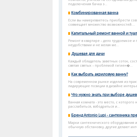
подключения бачка э...
Комбинированная ванна
Если вы намереваетесь приобрести сов
совмещает множество возможностей....
Капитальный ремонт ванной и туа
Ремонт в квартире – дело трудоемкое и 
неудобствами и не желая ме...
Душевая для дачи
Каждый обладатель заветных соток, сос
святая святых – проблемой гигиен�...
Как выбрать акриловую ванну?
На современном рынке изделия из практ
лидирующие позиции в дизайне интерье
Что нужно знать при выборе душе
Ванная комната - это место, с которого
расслабиться, взбодриться и...
Бренд Antonio Lupi - сантехника п
Марки сантехнического оборудования и
обычную обстановку, другие делают ин