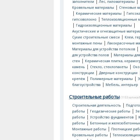
|
|
заполнители
Лес, пиломатериалы
|
Кровельные материалы
Стеновые м
|
|
Керамические материалы
Гипсок
|
гипсоволокно
Теплоизоляционные 
|
|
Гидроизоляционные материалы
Акустические и огнезащитные матери
|
Сухие строительные смеси
Клеи, ге
|
монтажные пены
Лакокрасочные м
|
Материалы для устройства потолков
|
для устройства полов
Материалы для
|
стен
Керамическая плитка, керамог
|
|
камень
Стекло, стеклопакеты
Око
|
конструкции
Дверные конструкции
|
|
крепёж
Полимерные материалы
Э
|
благоустройства
Мебель, интерьер
Строительные работы
(1153 записей
|
Строительная деятельность
Подгот
|
|
работы
Геодезические работы
Зе
|
|
работы
Устройство фундаментов
|
работы
Бетонные и железобетонны
|
Монтажные работы
Плотницкие раб
|
Кровельные работы
Теплоизоляци